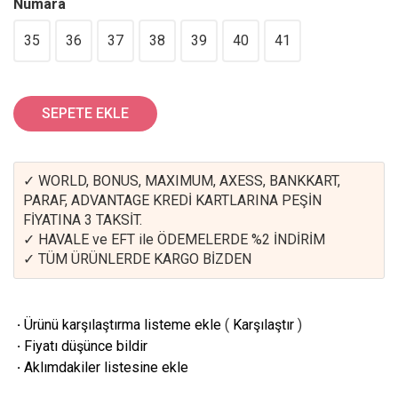
Numara
35
36
37
38
39
40
41
SEPETE EKLE
✓ WORLD, BONUS, MAXIMUM, AXESS, BANKKART,
PARAF, ADVANTAGE KREDİ KARTLARINA PEŞİN
FİYATINA 3 TAKSİT.
✓ HAVALE ve EFT ile ÖDEMELERDE %2 İNDİRİM
✓ TÜM ÜRÜNLERDE KARGO BİZDEN
·
Ürünü karşılaştırma listeme ekle
(
Karşılaştır
)
·
Fiyatı düşünce bildir
·
Aklımdakiler listesine ekle