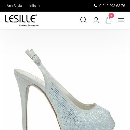
Ana Sayfa
İletişim
0 212 293 63 76
0