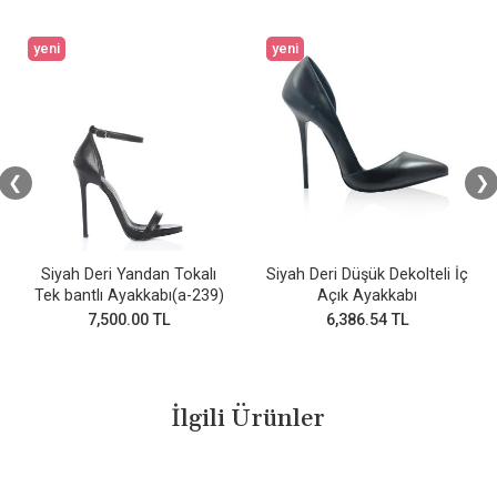
yeni
yeni
❮
❯
Siyah Deri Yandan Tokalı
Siyah Deri Düşük Dekolteli İç
Tek bantlı Ayakkabı(a-239)
Açık Ayakkabı
7,500.00 TL
6,386.54 TL
İlgili Ürünler