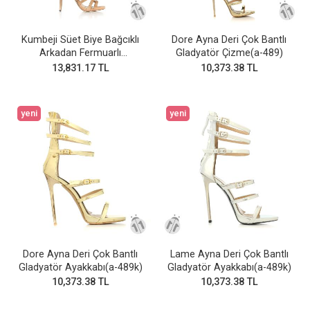
Kumbeji Süet Biye Bağcıklı
Dore Ayna Deri Çok Bantlı
Arkadan Fermuarlı
Gladyatör Çizme(a-489)
Gladyatör Çizme
13,831.17 TL
10,373.38 TL
yeni
yeni
Dore Ayna Deri Çok Bantlı
Lame Ayna Deri Çok Bantlı
Gladyatör Ayakkabı(a-489k)
Gladyatör Ayakkabı(a-489k)
10,373.38 TL
10,373.38 TL