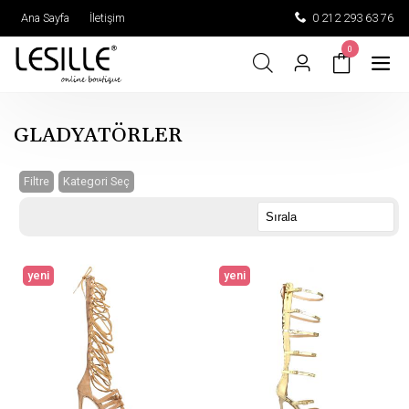
Ana Sayfa
İletişim
0 212 293 63 76
0
GLADYATÖRLER
Filtre
Kategori Seç
yeni
yeni