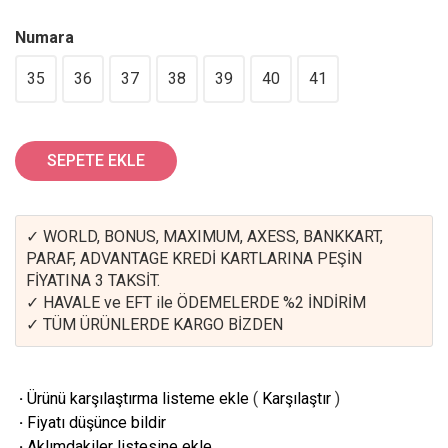
Numara
35
36
37
38
39
40
41
SEPETE EKLE
✓ WORLD, BONUS, MAXIMUM, AXESS, BANKKART,
PARAF, ADVANTAGE KREDİ KARTLARINA PEŞİN
FİYATINA 3 TAKSİT.
✓ HAVALE ve EFT ile ÖDEMELERDE %2 İNDİRİM
✓ TÜM ÜRÜNLERDE KARGO BİZDEN
·
Ürünü karşılaştırma listeme ekle
(
Karşılaştır
)
·
Fiyatı düşünce bildir
·
Aklımdakiler listesine ekle