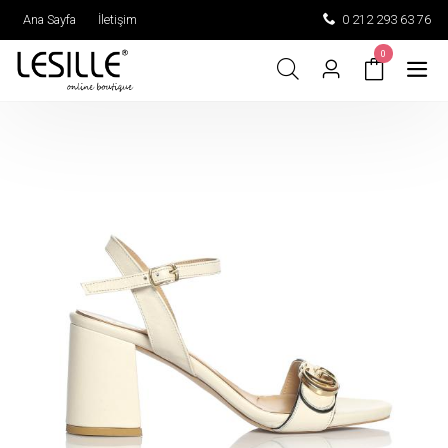
Ana Sayfa
İletişim
0 212 293 63 76
0