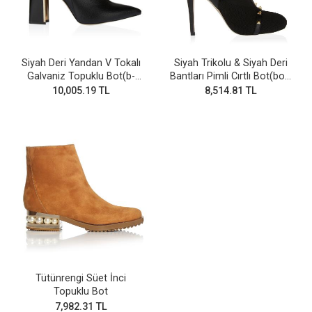
Siyah Deri Yandan V Tokalı
Siyah Trikolu & Siyah Deri
Galvaniz Topuklu Bot(b-
Bantları Pimli Cırtlı Bot(bot-
28v)
255)
10,005.19 TL
8,514.81 TL
Tütünrengi Süet İnci
Topuklu Bot
7,982.31 TL