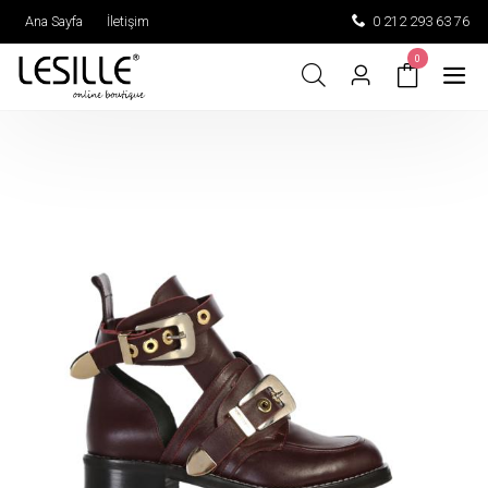
Ana Sayfa
İletişim
0 212 293 63 76
0