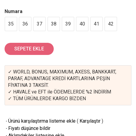
Numara
35
36
37
38
39
40
41
42
SEPETE EKLE
✓ WORLD, BONUS, MAXIMUM, AXESS, BANKKART,
PARAF, ADVANTAGE KREDİ KARTLARINA PEŞİN
FİYATINA 3 TAKSİT.
✓ HAVALE ve EFT ile ÖDEMELERDE %2 İNDİRİM
✓ TÜM ÜRÜNLERDE KARGO BİZDEN
·
Ürünü karşılaştırma listeme ekle
(
Karşılaştır
)
·
Fiyatı düşünce bildir
·
Aklımdakiler listesine ekle