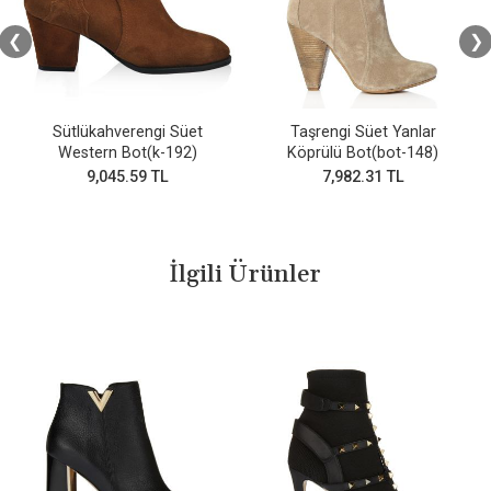
❮
❯
Sütlükahverengi Süet
Taşrengi Süet Yanlar
Western Bot(k-192)
Köprülü Bot(bot-148)
9,045.59 TL
7,982.31 TL
İlgili Ürünler