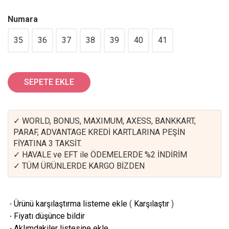
Numara
35
36
37
38
39
40
41
SEPETE EKLE
✓ WORLD, BONUS, MAXIMUM, AXESS, BANKKART,
PARAF, ADVANTAGE KREDİ KARTLARINA PEŞİN
FİYATINA 3 TAKSİT.
✓ HAVALE ve EFT ile ÖDEMELERDE %2 İNDİRİM
✓ TÜM ÜRÜNLERDE KARGO BİZDEN
·
Ürünü karşılaştırma listeme ekle
(
Karşılaştır
)
·
Fiyatı düşünce bildir
·
Aklımdakiler listesine ekle