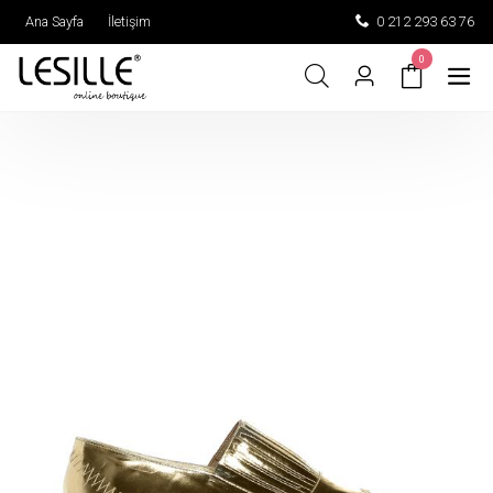
Ana Sayfa
İletişim
0 212 293 63 76
0