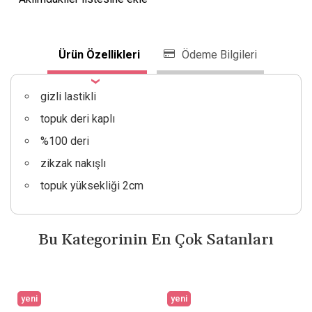
Ürün Özellikleri
Ödeme Bilgileri
gizli lastikli
topuk deri kaplı
%100 deri
zikzak nakışlı
topuk yüksekliği 2cm
Bu Kategorinin En Çok Satanları
yeni
yeni