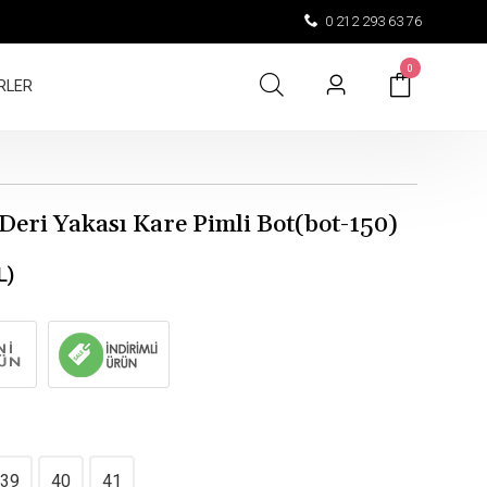
0 212 293 63 76
0
RLER
Deri Yakası Kare Pimli Bot(bot-150)
L)
39
40
41