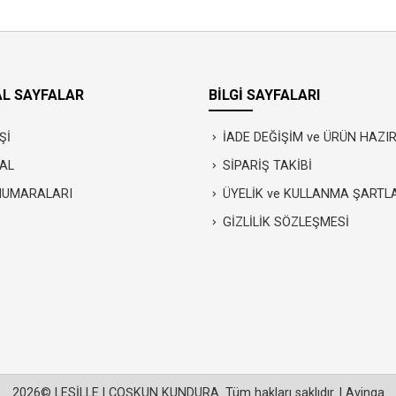
L SAYFALAR
BİLGİ SAYFALARI
Şİ
İADE DEĞİŞİM ve ÜRÜN HAZ
AL
SİPARİŞ TAKİBİ
NUMARALARI
ÜYELİK ve KULLANMA ŞARTL
GİZLİLİK SÖZLEŞMESİ
2026© LESİLLE | COŞKUN KUNDURA. Tüm hakları saklıdır. |
Avinga