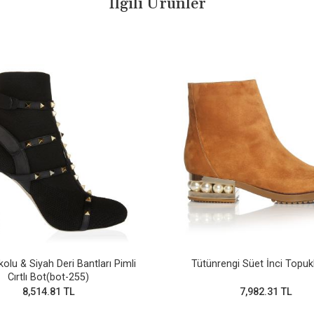
İlgili Ürünler
kolu & Siyah Deri Bantları Pimli
Tütünrengi Süet İnci Topuk
Cırtlı Bot(bot-255)
8,514.81 TL
7,982.31 TL