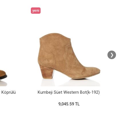
yeni
yeni
❯
r Köprülü
Kumbeji Süet Western Bot(k-192)
9,045.59 TL