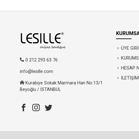
KURUMSA
ÜYE GİRİ
KURUMS
0 212 293 63 76
HESAP 
info@lesille.com
İLETİŞİM
Kurabiye Sokak Marmara Han No:13/1
Beyoğlu / İSTANBUL