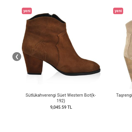
yeni
yeni
❮
y)
Sütlükahverengi Süet Western Bot(k-
Taşrengi
192)
9,045.59 TL