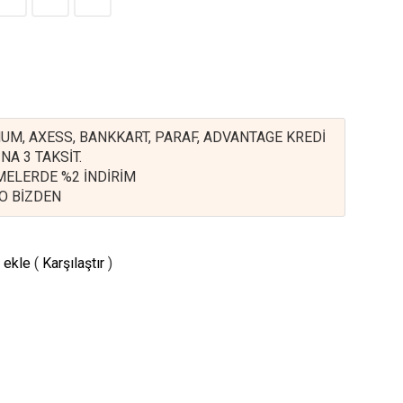
UM, AXESS, BANKKART, PARAF, ADVANTAGE KREDİ
NA 3 TAKSİT.
EMELERDE %2 İNDİRİM
O BİZDEN
 ekle
(
Karşılaştır
)