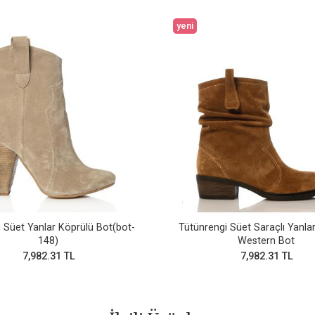
yeni
 Süet Yanlar Köprülü Bot(bot-
Tütünrengi Süet Saraçlı Yanla
148)
Western Bot
7,982.31 TL
7,982.31 TL