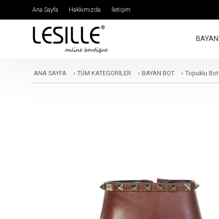
Ana Sayfa
Hakkımızda
İletişim
BAYAN
ANA SAYFA
›
TÜM KATEGORİLER
›
BAYAN BOT
›
Topuklu Bot