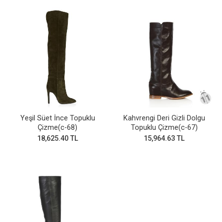
Yeşil Süet İnce Topuklu
Kahvrengi Deri Gizli Dolgu
Çizme(c-68)
Topuklu Çizme(c-67)
18,625.40 TL
15,964.63 TL