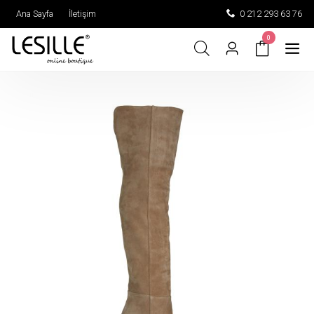
Ana Sayfa
İletişim
0 212 293 63 76
0