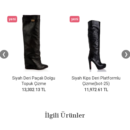
yeni
yeni
❮
❯
Siyah Deri Paçalı Dolgu
Siyah Kips Deri Platformlu
Topuk Çizme
Çizme(bot-25)
13,302.13 TL
11,972.61 TL
İlgili Ürünler