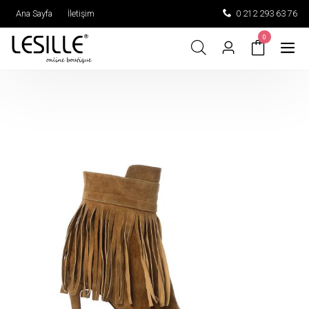
Ana Sayfa
İletişim
0 212 293 63 76
0