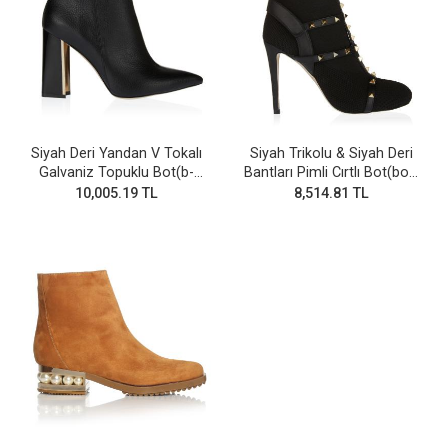
Siyah Deri Yandan V Tokalı
Siyah Trikolu & Siyah Deri
Galvaniz Topuklu Bot(b-
Bantları Pimli Cırtlı Bot(bot-
28v)
255)
10,005.19 TL
8,514.81 TL