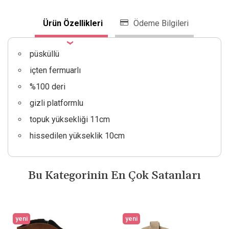
Ürün Özellikleri
Ödeme Bilgileri
püsküllü
içten fermuarlı
%100 deri
gizli platformlu
topuk yüksekliği 11cm
hissedilen yükseklik 10cm
Bu Kategorinin En Çok Satanları
yeni
yeni