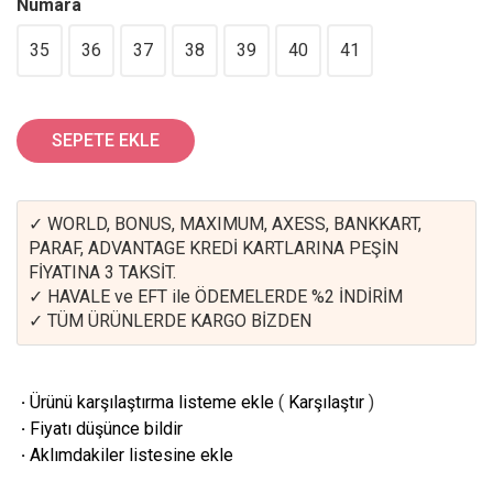
Numara
35
36
37
38
39
40
41
SEPETE EKLE
✓ WORLD, BONUS, MAXIMUM, AXESS, BANKKART,
PARAF, ADVANTAGE KREDİ KARTLARINA PEŞİN
FİYATINA 3 TAKSİT.
✓ HAVALE ve EFT ile ÖDEMELERDE %2 İNDİRİM
✓ TÜM ÜRÜNLERDE KARGO BİZDEN
·
Ürünü karşılaştırma listeme ekle
(
Karşılaştır
)
·
Fiyatı düşünce bildir
·
Aklımdakiler listesine ekle