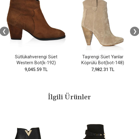
❮
❯
Sütlükahverengi Süet
Taşrengi Süet Yanlar
Western Bot(k-192)
Köprülü Bot(bot-148)
9,045.59 TL
7,982.31 TL
İlgili Ürünler