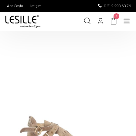
Ana Sayfa
İletişim
0 212 293 63 76
0