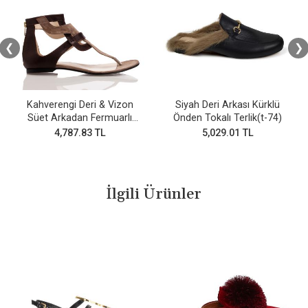
❮
❯
Kahverengi Deri & Vizon
Siyah Deri Arkası Kürklü
Süet Arkadan Fermuarlı
Önden Tokalı Terlik(t-74)
Parmak arası sandalet
4,787.83 TL
5,029.01 TL
İlgili Ürünler