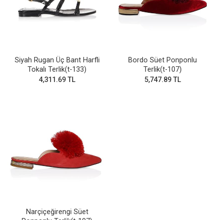
Siyah Rugan Üç Bant Harfli
Bordo Süet Ponponlu
Tokalı Terlik(t-133)
Terlik(t-107)
4,311.69 TL
5,747.89 TL
Narçiçeğirengi Süet