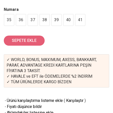
Numara
35
36
37
38
39
40
41
SEPETE EKLE
✓ WORLD, BONUS, MAXIMUM, AXESS, BANKKART,
PARAF, ADVANTAGE KREDİ KARTLARINA PEŞİN
FİYATINA 3 TAKSİT.
✓ HAVALE ve EFT ile ÖDEMELERDE %2 İNDİRİM
✓ TÜM ÜRÜNLERDE KARGO BİZDEN
·
Ürünü karşılaştırma listeme ekle
(
Karşılaştır
)
·
Fiyatı düşünce bildir
·
Aklımdakiler listesine ekle