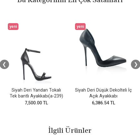
Bu Kategorinin En Çok Satanları
yeni
yeni
❮
❯
Siyah Deri Yandan Tokalı
Siyah Deri Düşük Dekolteli İç
Tek bantlı Ayakkabı(a-239)
Açık Ayakkabı
7,500.00 TL
6,386.54 TL
İlgili Ürünler