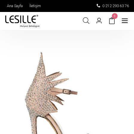
Ana Sayfa
İletişim
0 212 293 63 76
0