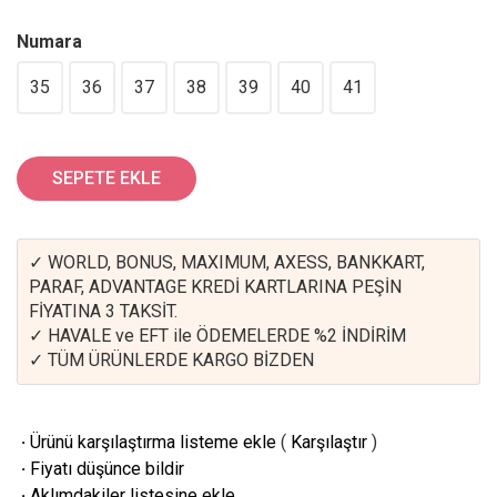
Numara
35
36
37
38
39
40
41
SEPETE EKLE
✓ WORLD, BONUS, MAXIMUM, AXESS, BANKKART,
PARAF, ADVANTAGE KREDİ KARTLARINA PEŞİN
FİYATINA 3 TAKSİT.
✓ HAVALE ve EFT ile ÖDEMELERDE %2 İNDİRİM
✓ TÜM ÜRÜNLERDE KARGO BİZDEN
·
Ürünü karşılaştırma listeme ekle
(
Karşılaştır
)
·
Fiyatı düşünce bildir
·
Aklımdakiler listesine ekle