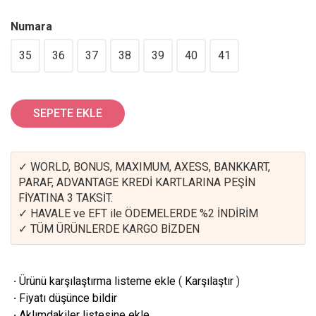
Numara
35
36
37
38
39
40
41
SEPETE EKLE
✓ WORLD, BONUS, MAXIMUM, AXESS, BANKKART,
PARAF, ADVANTAGE KREDİ KARTLARINA PEŞİN
FİYATINA 3 TAKSİT.
✓ HAVALE ve EFT ile ÖDEMELERDE %2 İNDİRİM
✓ TÜM ÜRÜNLERDE KARGO BİZDEN
·
Ürünü karşılaştırma listeme ekle
(
Karşılaştır
)
·
Fiyatı düşünce bildir
·
Aklımdakiler listesine ekle