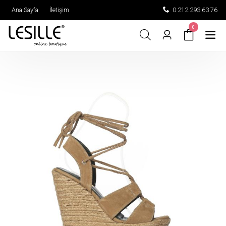
Ana Sayfa
İletişim
0 212 293 63 76
0