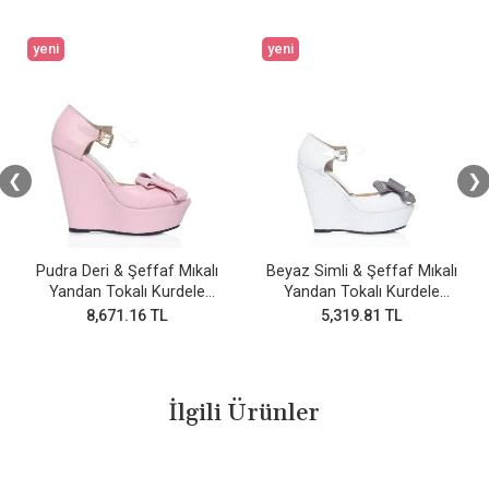
yeni
yeni
❮
❯
Pudra Deri & Şeffaf Mıkalı
Beyaz Simli & Şeffaf Mıkalı
Yandan Tokalı Kurdele
Yandan Tokalı Kurdele
Fiyonklu Ayakkabı
Fiyonklu Ayakkabı
8,671.16 TL
5,319.81 TL
İlgili Ürünler