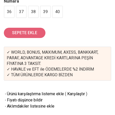
Numara
36
37
38
39
40
SEPETE EKLE
✓ WORLD, BONUS, MAXIMUM, AXESS, BANKKART,
PARAF, ADVANTAGE KREDİ KARTLARINA PEŞİN
FİYATINA 3 TAKSİT.
✓ HAVALE ve EFT ile ÖDEMELERDE %2 İNDİRİM
✓ TÜM ÜRÜNLERDE KARGO BİZDEN
·
Ürünü karşılaştırma listeme ekle
(
Karşılaştır
)
·
Fiyatı düşünce bildir
·
Aklımdakiler listesine ekle