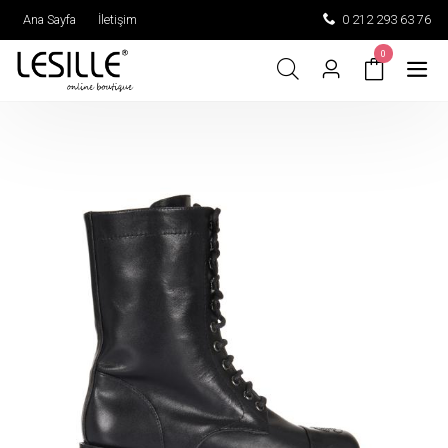
Ana Sayfa
İletişim
0 212 293 63 76
0