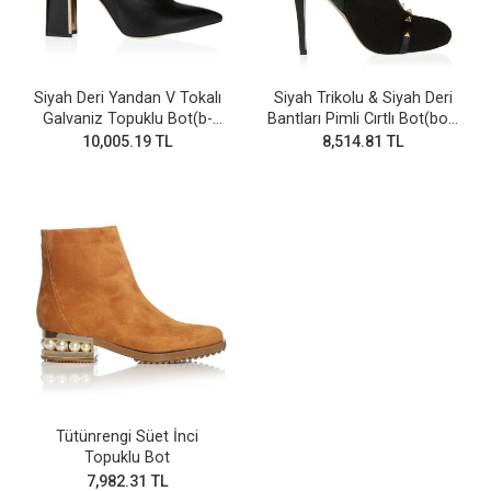
Siyah Deri Yandan V Tokalı
Siyah Trikolu & Siyah Deri
Galvaniz Topuklu Bot(b-
Bantları Pimli Cırtlı Bot(bot-
28v)
255)
10,005.19 TL
8,514.81 TL
Tütünrengi Süet İnci
Topuklu Bot
7,982.31 TL