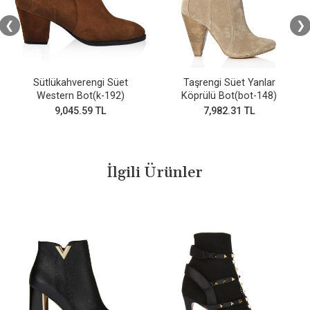
❮
❯
Sütlükahverengi Süet
Taşrengi Süet Yanlar
Western Bot(k-192)
Köprülü Bot(bot-148)
9,045.59 TL
7,982.31 TL
İlgili Ürünler