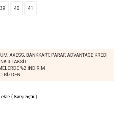
39
40
41
UM, AXESS, BANKKART, PARAF, ADVANTAGE KREDİ
NA 3 TAKSİT.
EMELERDE %2 İNDİRİM
O BİZDEN
 ekle
(
Karşılaştır
)