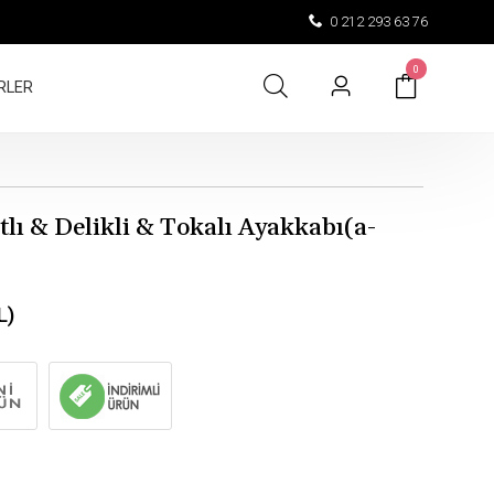
0 212 293 63 76
0
RLER
lı & Delikli & Tokalı Ayakkabı(a-
L)