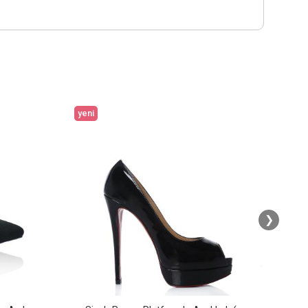
yeni
yeni
❯