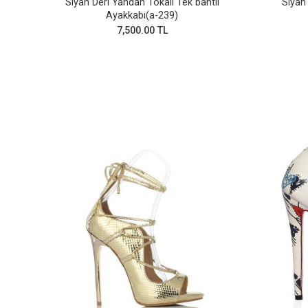
lın
Siyah Deri Yandan Tokalı Tek bantlı
Siyah 
Ayakkabı(a-239)
7,500.00 TL