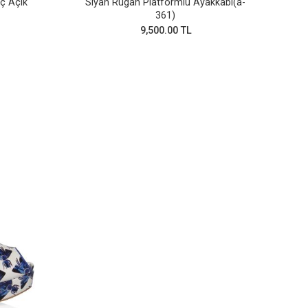
İç Açık
Siyah Rugan Platformlu Ayakkabı(a-
361)
9,500.00 TL