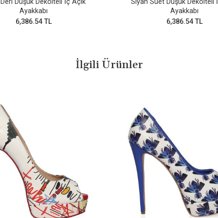
Deri Düşük Dekolteli İç Açık
Siyah Süet Düşük Dekolteli 
Ayakkabı
Ayakkabı
6,386.54 TL
6,386.54 TL
İlgili Ürünler