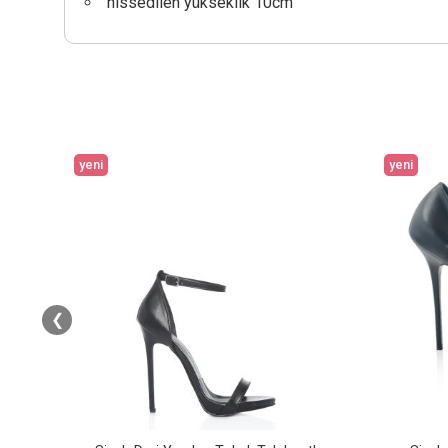
hissedilen yükseklik 10cm
yeni
yeni
❮