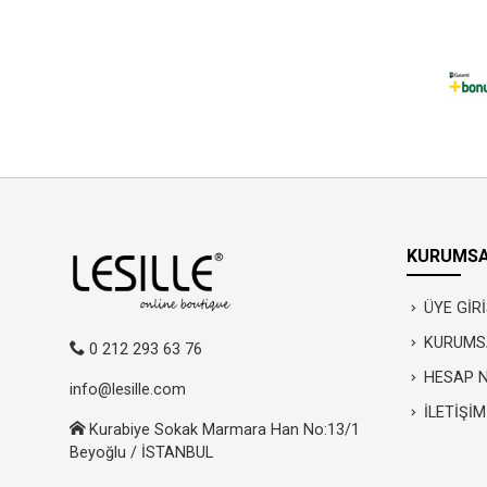
KURUMSA
ÜYE GİRİ
KURUMS
0 212 293 63 76
HESAP 
info@lesille.com
İLETİŞİM
Kurabiye Sokak Marmara Han No:13/1
Beyoğlu / İSTANBUL