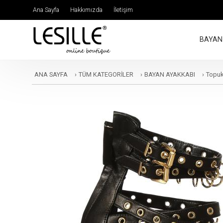
Ana Sayfa
Hakkımızda
İletişim
BAYAN
ANA SAYFA
›
TÜM KATEGORİLER
›
BAYAN AYAKKABI
›
Topuk