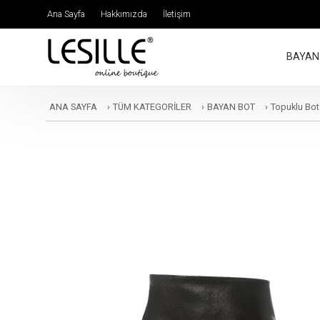
Ana Sayfa
Hakkımızda
İletişim
BAYAN
ANA SAYFA
›
TÜM KATEGORİLER
›
BAYAN BOT
›
Topuklu Bot