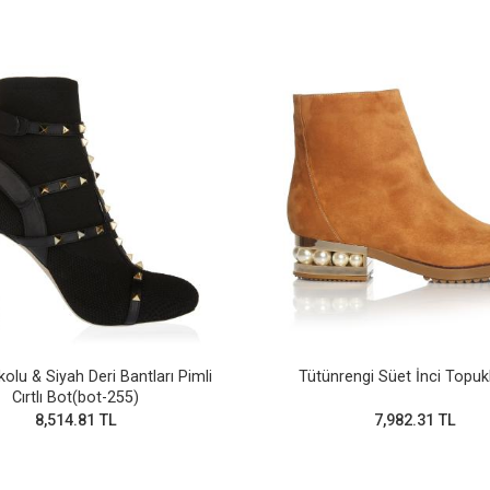
kolu & Siyah Deri Bantları Pimli
Tütünrengi Süet İnci Topuk
Cırtlı Bot(bot-255)
8,514.81 TL
7,982.31 TL