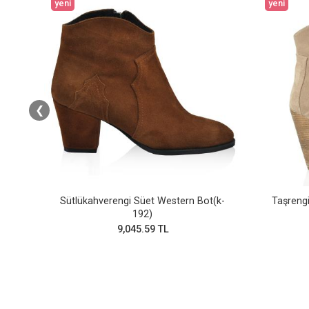
yeni
yeni
❮
y)
Sütlükahverengi Süet Western Bot(k-
Taşrengi
192)
9,045.59 TL