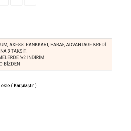
UM, AXESS, BANKKART, PARAF, ADVANTAGE KREDİ
NA 3 TAKSİT.
EMELERDE %2 İNDİRİM
O BİZDEN
 ekle
(
Karşılaştır
)