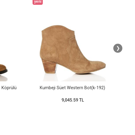
yeni
yeni
❯
r Köprülü
Kumbeji Süet Western Bot(k-192)
9,045.59 TL