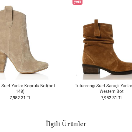
yeni
 Süet Yanlar Köprülü Bot(bot-
Tütünrengi Süet Saraçlı Yanla
148)
Western Bot
7,982.31 TL
7,982.31 TL
İlgili Ürünler