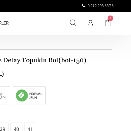
0 212 293 63 76
0
RLER
z Detay Topuklu Bot(bot-150)
L)
39
40
41