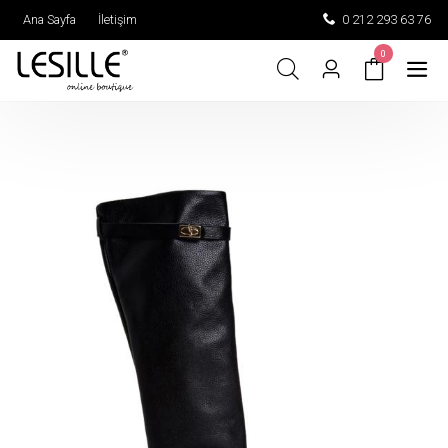
Ana Sayfa
İletişim
0 212 293 63 76
0