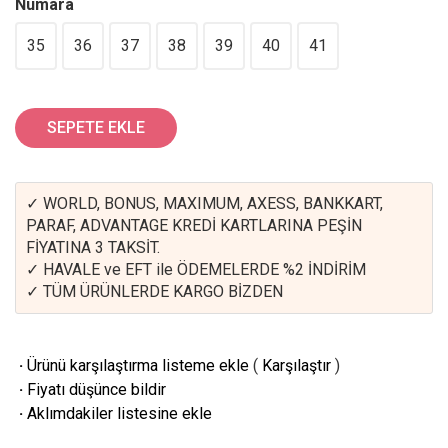
Numara
35
36
37
38
39
40
41
SEPETE EKLE
✓ WORLD, BONUS, MAXIMUM, AXESS, BANKKART,
PARAF, ADVANTAGE KREDİ KARTLARINA PEŞİN
FİYATINA 3 TAKSİT.
✓ HAVALE ve EFT ile ÖDEMELERDE %2 İNDİRİM
✓ TÜM ÜRÜNLERDE KARGO BİZDEN
·
Ürünü karşılaştırma listeme ekle
(
Karşılaştır
)
·
Fiyatı düşünce bildir
·
Aklımdakiler listesine ekle