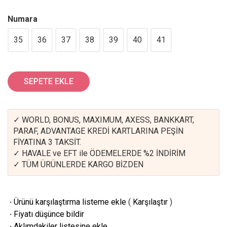
Numara
35
36
37
38
39
40
41
SEPETE EKLE
✓ WORLD, BONUS, MAXIMUM, AXESS, BANKKART,
PARAF, ADVANTAGE KREDİ KARTLARINA PEŞİN
FİYATINA 3 TAKSİT.
✓ HAVALE ve EFT ile ÖDEMELERDE %2 İNDİRİM
✓ TÜM ÜRÜNLERDE KARGO BİZDEN
·
Ürünü karşılaştırma listeme ekle
(
Karşılaştır
)
·
Fiyatı düşünce bildir
·
Aklımdakiler listesine ekle