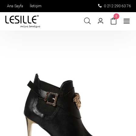
Ana Sayfa
İletişim
0 212 293 63 76
0