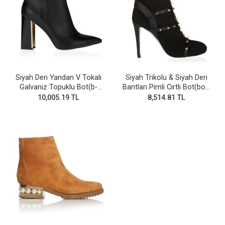
Siyah Deri Yandan V Tokalı
Siyah Trikolu & Siyah Deri
Galvaniz Topuklu Bot(b-
Bantları Pimli Cırtlı Bot(bot-
28v)
255)
10,005.19 TL
8,514.81 TL