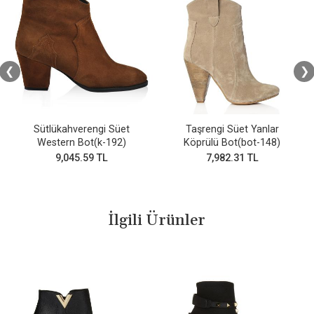
❮
❯
Sütlükahverengi Süet
Taşrengi Süet Yanlar
Western Bot(k-192)
Köprülü Bot(bot-148)
9,045.59 TL
7,982.31 TL
İlgili Ürünler