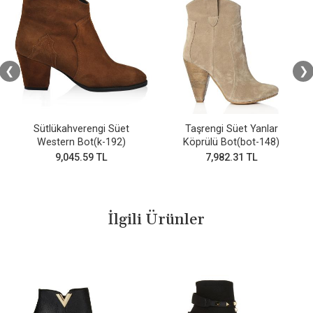
❮
❯
Sütlükahverengi Süet
Taşrengi Süet Yanlar
Western Bot(k-192)
Köprülü Bot(bot-148)
9,045.59 TL
7,982.31 TL
İlgili Ürünler