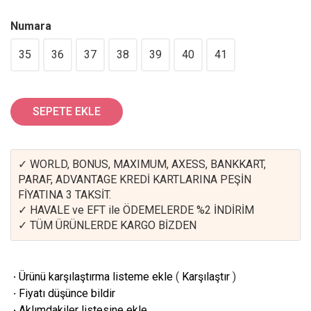
Numara
35
36
37
38
39
40
41
SEPETE EKLE
✓ WORLD, BONUS, MAXIMUM, AXESS, BANKKART,
PARAF, ADVANTAGE KREDİ KARTLARINA PEŞİN
FİYATINA 3 TAKSİT.
✓ HAVALE ve EFT ile ÖDEMELERDE %2 İNDİRİM
✓ TÜM ÜRÜNLERDE KARGO BİZDEN
·
Ürünü karşılaştırma listeme ekle
(
Karşılaştır
)
·
Fiyatı düşünce bildir
·
Aklımdakiler listesine ekle