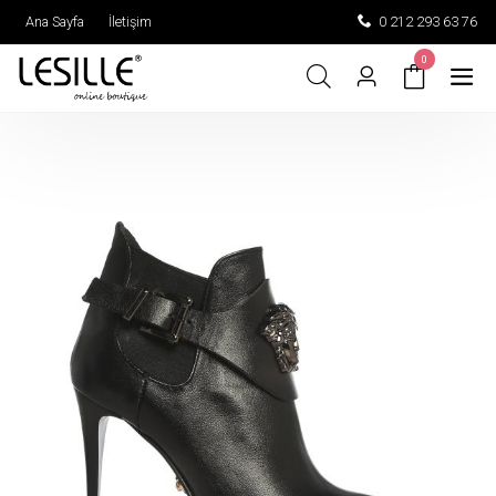
Ana Sayfa
İletişim
0 212 293 63 76
0