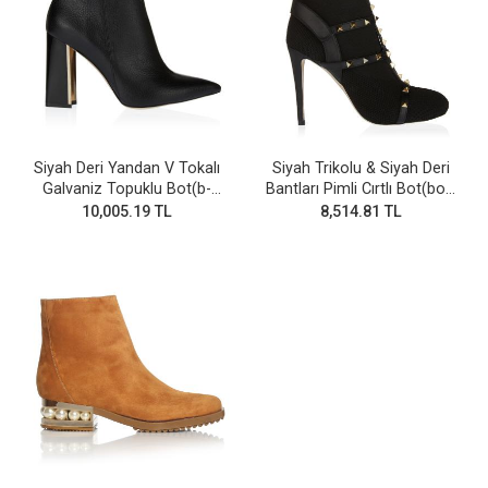
Siyah Deri Yandan V Tokalı
Siyah Trikolu & Siyah Deri
Galvaniz Topuklu Bot(b-
Bantları Pimli Cırtlı Bot(bot-
28v)
255)
10,005.19 TL
8,514.81 TL