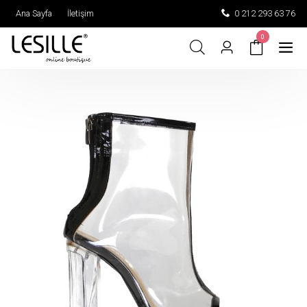
Ana Sayfa
İletişim
0 212 293 63 76
0