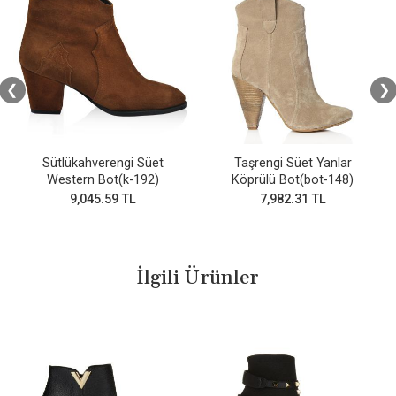
❮
❯
Sütlükahverengi Süet
Taşrengi Süet Yanlar
Western Bot(k-192)
Köprülü Bot(bot-148)
9,045.59 TL
7,982.31 TL
İlgili Ürünler