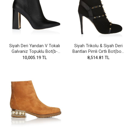
Siyah Deri Yandan V Tokalı
Siyah Trikolu & Siyah Deri
Galvaniz Topuklu Bot(b-
Bantları Pimli Cırtlı Bot(bot-
28v)
255)
10,005.19 TL
8,514.81 TL