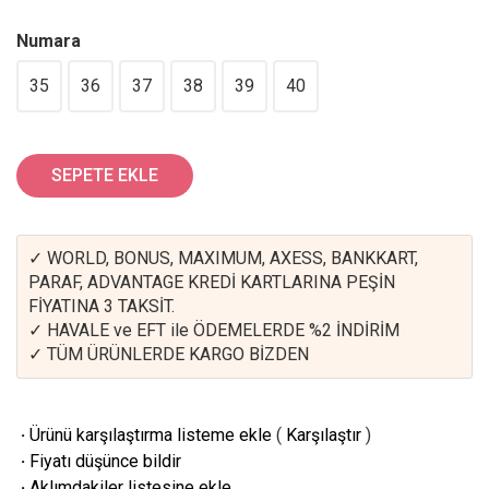
Numara
35
36
37
38
39
40
SEPETE EKLE
✓ WORLD, BONUS, MAXIMUM, AXESS, BANKKART,
PARAF, ADVANTAGE KREDİ KARTLARINA PEŞİN
FİYATINA 3 TAKSİT.
✓ HAVALE ve EFT ile ÖDEMELERDE %2 İNDİRİM
✓ TÜM ÜRÜNLERDE KARGO BİZDEN
·
Ürünü karşılaştırma listeme ekle
(
Karşılaştır
)
·
Fiyatı düşünce bildir
·
Aklımdakiler listesine ekle