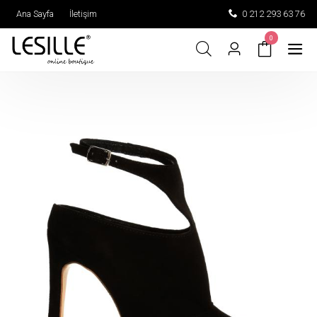
Ana Sayfa
İletişim
0 212 293 63 76
0