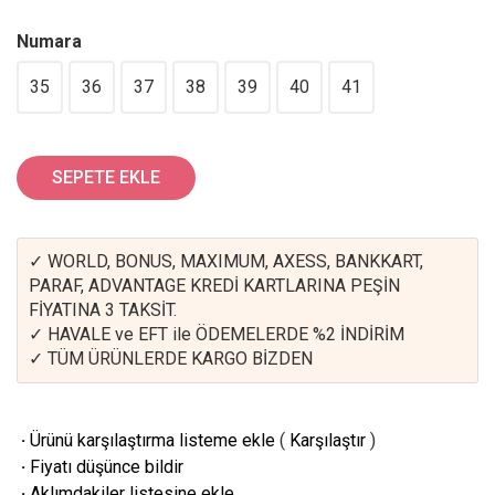
Numara
35
36
37
38
39
40
41
SEPETE EKLE
✓ WORLD, BONUS, MAXIMUM, AXESS, BANKKART,
PARAF, ADVANTAGE KREDİ KARTLARINA PEŞİN
FİYATINA 3 TAKSİT.
✓ HAVALE ve EFT ile ÖDEMELERDE %2 İNDİRİM
✓ TÜM ÜRÜNLERDE KARGO BİZDEN
·
Ürünü karşılaştırma listeme ekle
(
Karşılaştır
)
·
Fiyatı düşünce bildir
·
Aklımdakiler listesine ekle