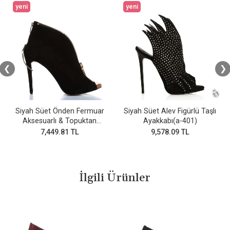
yeni
yeni
❮
❯
Siyah Süet Önden Fermuar
Siyah Süet Alev Figürlü Taşlı
Aksesuarlı & Topuktan
Ayakkabı(a-401)
Geçmeli Fermuarlı Topuk
7,449.81 TL
9,578.09 TL
Tokalı Bootie
İlgili Ürünler