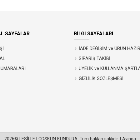
L SAYFALAR
BİLGİ SAYFALARI
Şİ
İADE DEĞİŞİM ve ÜRÜN HAZ
AL
SİPARİŞ TAKİBİ
NUMARALARI
ÜYELİK ve KULLANMA ŞARTL
GİZLİLİK SÖZLEŞMESİ
2026© LESİLLE | COŞKUN KUNDURA. Tüm hakları saklıdır. |
Avinga