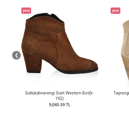
yeni
yeni
❮
y)
Sütlükahverengi Süet Western Bot(k-
Taşrengi
192)
9,045.59 TL