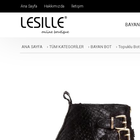
Ana Sayfa
Hakkımızda
İletişim
BAYAN
ANA SAYFA
›
TÜM KATEGORİLER
›
BAYAN BOT
›
Topuklu Bot