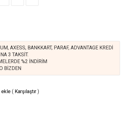
UM, AXESS, BANKKART, PARAF, ADVANTAGE KREDİ
NA 3 TAKSİT.
EMELERDE %2 İNDİRİM
O BİZDEN
 ekle
(
Karşılaştır
)