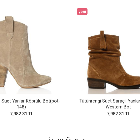
yeni
 Süet Yanlar Köprülü Bot(bot-
Tütünrengi Süet Saraçlı Yanla
148)
Western Bot
7,982.31 TL
7,982.31 TL