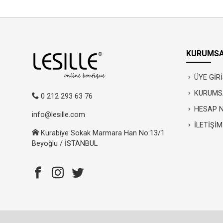
KURUMSA
ÜYE GİRİ
KURUMS
0 212 293 63 76
HESAP 
info@lesille.com
İLETİŞİM
Kurabiye Sokak Marmara Han No:13/1
Beyoğlu / İSTANBUL