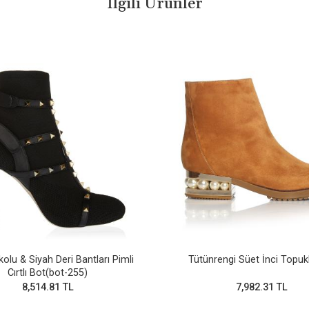
İlgili Ürünler
kolu & Siyah Deri Bantları Pimli
Tütünrengi Süet İnci Topuk
Cırtlı Bot(bot-255)
8,514.81 TL
7,982.31 TL