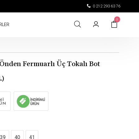
0 212 293 63 76
0
RLER
ı Önden Fermuarlı Üç Tokalı Bot
L)
39
40
41