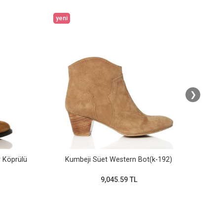
yeni
yeni
❯
r Köprülü
Kumbeji Süet Western Bot(k-192)
9,045.59 TL