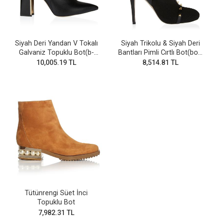
Siyah Deri Yandan V Tokalı
Siyah Trikolu & Siyah Deri
Galvaniz Topuklu Bot(b-
Bantları Pimli Cırtlı Bot(bot-
28v)
255)
10,005.19 TL
8,514.81 TL
Tütünrengi Süet İnci
Topuklu Bot
7,982.31 TL