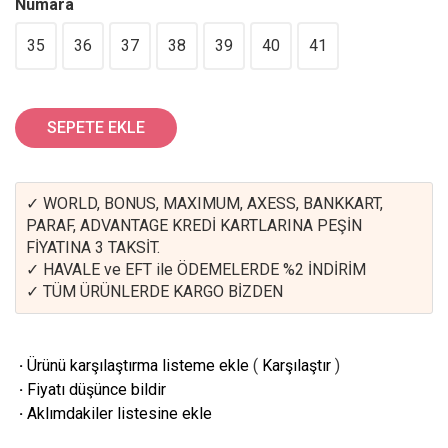
Numara
35
36
37
38
39
40
41
SEPETE EKLE
✓ WORLD, BONUS, MAXIMUM, AXESS, BANKKART,
PARAF, ADVANTAGE KREDİ KARTLARINA PEŞİN
FİYATINA 3 TAKSİT.
✓ HAVALE ve EFT ile ÖDEMELERDE %2 İNDİRİM
✓ TÜM ÜRÜNLERDE KARGO BİZDEN
·
Ürünü karşılaştırma listeme ekle
(
Karşılaştır
)
·
Fiyatı düşünce bildir
·
Aklımdakiler listesine ekle