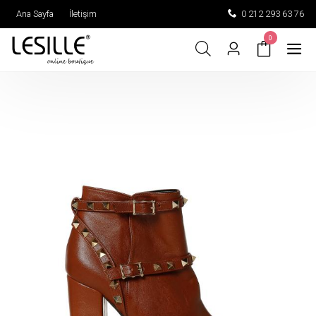
Ana Sayfa
İletişim
0 212 293 63 76
0