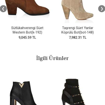
❮
❯
Sütlükahverengi Süet
Taşrengi Süet Yanlar
Western Bot(k-192)
Köprülü Bot(bot-148)
9,045.59 TL
7,982.31 TL
İlgili Ürünler