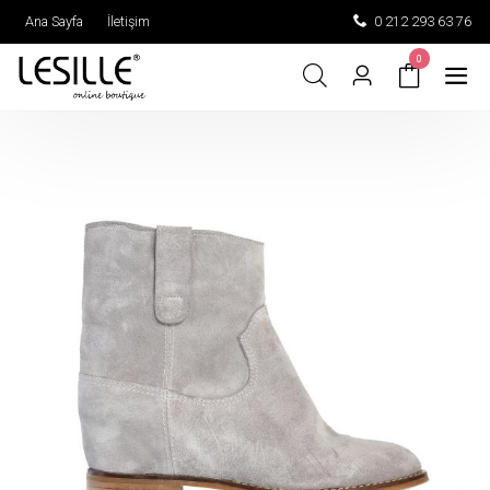
Ana Sayfa
İletişim
0 212 293 63 76
0