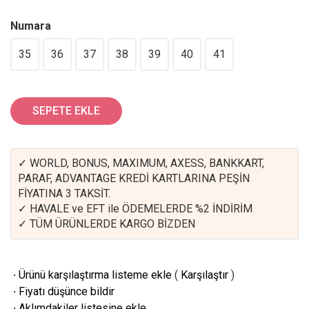
Numara
35
36
37
38
39
40
41
SEPETE EKLE
✓ WORLD, BONUS, MAXIMUM, AXESS, BANKKART,
PARAF, ADVANTAGE KREDİ KARTLARINA PEŞİN
FİYATINA 3 TAKSİT.
✓ HAVALE ve EFT ile ÖDEMELERDE %2 İNDİRİM
✓ TÜM ÜRÜNLERDE KARGO BİZDEN
·
Ürünü karşılaştırma listeme ekle
(
Karşılaştır
)
·
Fiyatı düşünce bildir
·
Aklımdakiler listesine ekle