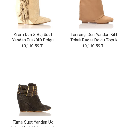
Krem Deri & Bej Süet
Tenrengi Deri Yandan Kilit
Yandan Püsküllü Dolgu
Tokalı Paçalı Dolgu Topuk
Topuk Bot
10,110.59 TL
10,110.59 TL
Füme Süet Yandan Üç