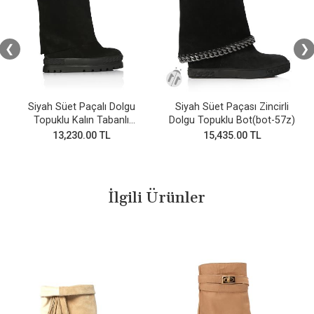
❮
❯
Siyah Süet Paçalı Dolgu
Siyah Süet Paçası Zincirli
Topuklu Kalın Tabanlı
Dolgu Topuklu Bot(bot-57z)
Bot(bot-57)
13,230.00 TL
15,435.00 TL
İlgili Ürünler