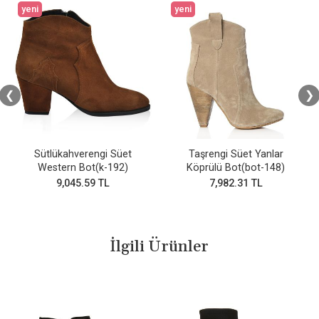
yeni
yeni
❮
❯
Sütlükahverengi Süet
Taşrengi Süet Yanlar
Western Bot(k-192)
Köprülü Bot(bot-148)
9,045.59 TL
7,982.31 TL
İlgili Ürünler