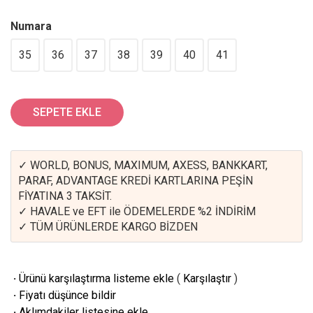
Numara
35
36
37
38
39
40
41
SEPETE EKLE
✓ WORLD, BONUS, MAXIMUM, AXESS, BANKKART,
PARAF, ADVANTAGE KREDİ KARTLARINA PEŞİN
FİYATINA 3 TAKSİT.
✓ HAVALE ve EFT ile ÖDEMELERDE %2 İNDİRİM
✓ TÜM ÜRÜNLERDE KARGO BİZDEN
·
Ürünü karşılaştırma listeme ekle
(
Karşılaştır
)
·
Fiyatı düşünce bildir
·
Aklımdakiler listesine ekle