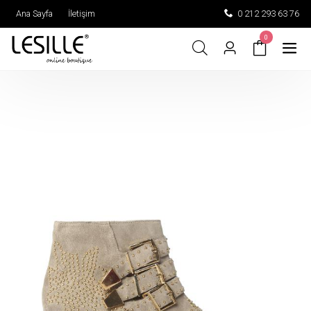
Ana Sayfa
İletişim
0 212 293 63 76
0