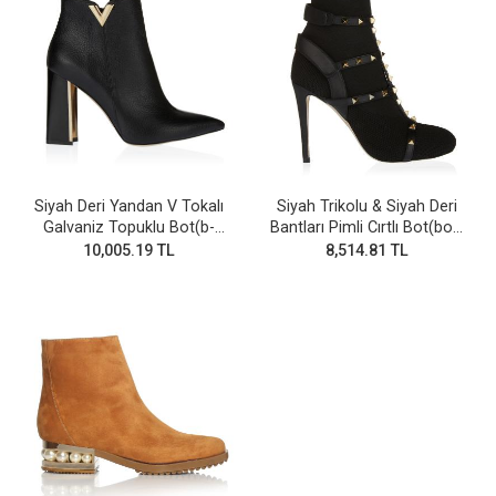
Siyah Deri Yandan V Tokalı
Siyah Trikolu & Siyah Deri
Galvaniz Topuklu Bot(b-
Bantları Pimli Cırtlı Bot(bot-
28v)
255)
10,005.19 TL
8,514.81 TL