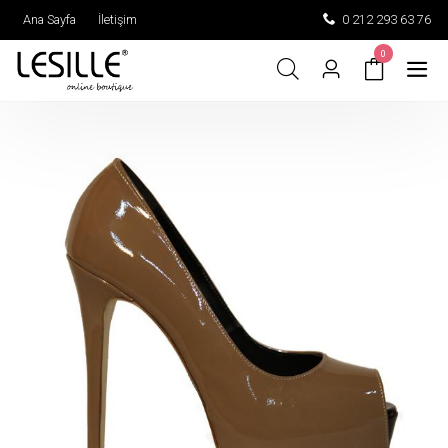
Ana Sayfa
İletişim
0 212 293 63 76
0