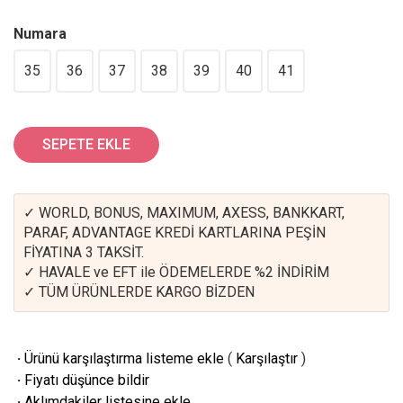
Numara
35
36
37
38
39
40
41
SEPETE EKLE
✓ WORLD, BONUS, MAXIMUM, AXESS, BANKKART,
PARAF, ADVANTAGE KREDİ KARTLARINA PEŞİN
FİYATINA 3 TAKSİT.
✓ HAVALE ve EFT ile ÖDEMELERDE %2 İNDİRİM
✓ TÜM ÜRÜNLERDE KARGO BİZDEN
·
Ürünü karşılaştırma listeme ekle
(
Karşılaştır
)
·
Fiyatı düşünce bildir
·
Aklımdakiler listesine ekle