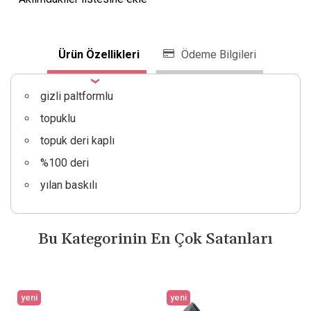
Ürün Özellikleri
Ödeme Bilgileri
gizli paltformlu
topuklu
topuk deri kaplı
%100 deri
yılan baskılı
Bu Kategorinin En Çok Satanları
yeni
yeni