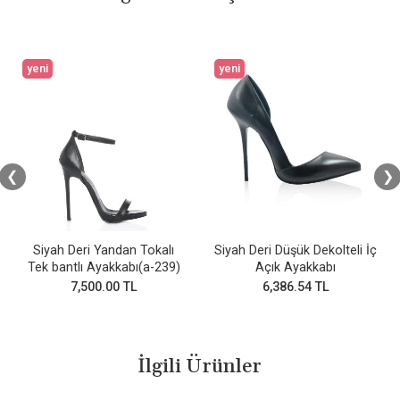
yeni
yeni
❮
❯
Siyah Deri Yandan Tokalı
Siyah Deri Düşük Dekolteli İç
Tek bantlı Ayakkabı(a-239)
Açık Ayakkabı
7,500.00 TL
6,386.54 TL
İlgili Ürünler