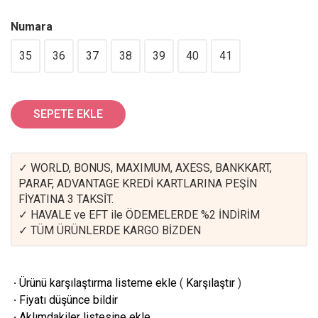
Numara
35
36
37
38
39
40
41
SEPETE EKLE
✓ WORLD, BONUS, MAXIMUM, AXESS, BANKKART,
PARAF, ADVANTAGE KREDİ KARTLARINA PEŞİN
FİYATINA 3 TAKSİT.
✓ HAVALE ve EFT ile ÖDEMELERDE %2 İNDİRİM
✓ TÜM ÜRÜNLERDE KARGO BİZDEN
·
Ürünü karşılaştırma listeme ekle
(
Karşılaştır
)
·
Fiyatı düşünce bildir
·
Aklımdakiler listesine ekle