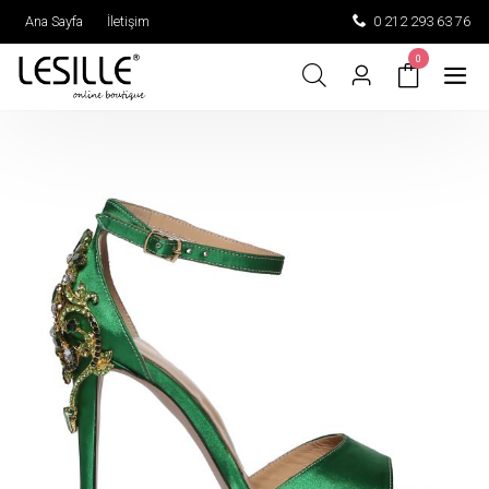
Ana Sayfa
İletişim
0 212 293 63 76
0