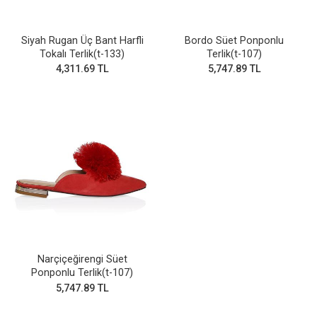
Siyah Rugan Üç Bant Harfli
Bordo Süet Ponponlu
Tokalı Terlik(t-133)
Terlik(t-107)
4,311.69 TL
5,747.89 TL
Narçiçeğirengi Süet
Ponponlu Terlik(t-107)
5,747.89 TL