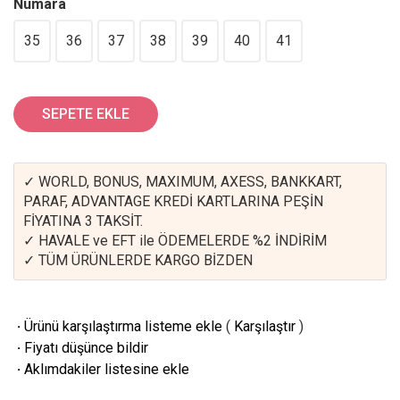
Numara
35
36
37
38
39
40
41
SEPETE EKLE
✓ WORLD, BONUS, MAXIMUM, AXESS, BANKKART,
PARAF, ADVANTAGE KREDİ KARTLARINA PEŞİN
FİYATINA 3 TAKSİT.
✓ HAVALE ve EFT ile ÖDEMELERDE %2 İNDİRİM
✓ TÜM ÜRÜNLERDE KARGO BİZDEN
·
Ürünü karşılaştırma listeme ekle
(
Karşılaştır
)
·
Fiyatı düşünce bildir
·
Aklımdakiler listesine ekle