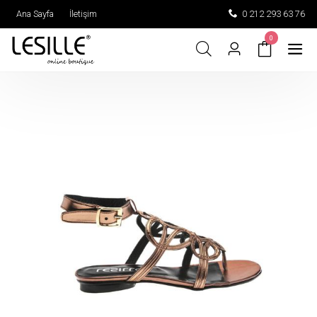
Ana Sayfa
İletişim
0 212 293 63 76
0