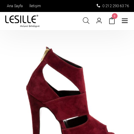
Ana Sayfa
İletişim
0 212 293 63 76
0