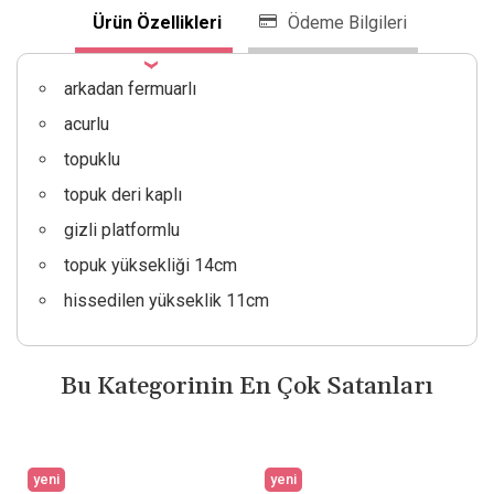
Ürün Özellikleri
Ödeme Bilgileri
arkadan fermuarlı
acurlu
topuklu
topuk deri kaplı
gizli platformlu
topuk yüksekliği 14cm
hissedilen yükseklik 11cm
Bu Kategorinin En Çok Satanları
yeni
yeni