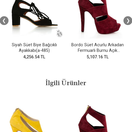
❮
❯
Siyah Süet Biye Bağcıklı
Bordo Süet Acurlu Arkadan
Ayakkabı(a-485)
Fermuarlı Burnu Açık
Ayakkabı
4,256.54 TL
5,107.16 TL
İlgili Ürünler