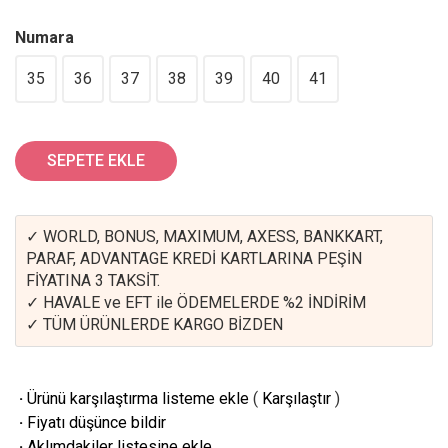
Numara
35
36
37
38
39
40
41
SEPETE EKLE
✓ WORLD, BONUS, MAXIMUM, AXESS, BANKKART,
PARAF, ADVANTAGE KREDİ KARTLARINA PEŞİN
FİYATINA 3 TAKSİT.
✓ HAVALE ve EFT ile ÖDEMELERDE %2 İNDİRİM
✓ TÜM ÜRÜNLERDE KARGO BİZDEN
·
Ürünü karşılaştırma listeme ekle
(
Karşılaştır
)
·
Fiyatı düşünce bildir
·
Aklımdakiler listesine ekle