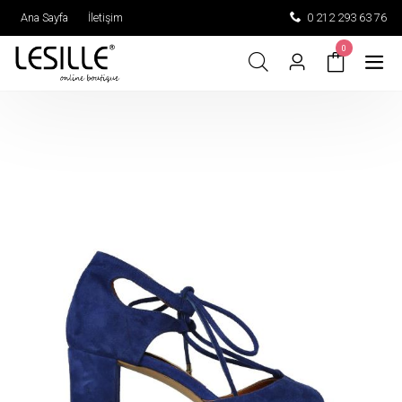
Ana Sayfa
İletişim
0 212 293 63 76
0