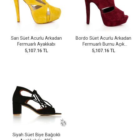
Sarı Süet Acurlu Arkadan
Bordo Süet Acurlu Arkadan
Fermuarlı Ayakkabı
Fermuarlı Burnu Açık
Ayakkabı
5,107.16 TL
5,107.16 TL
Siyah Süet Biye Bağcıklı