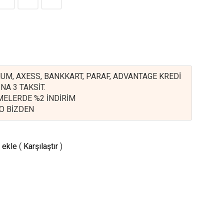
UM, AXESS, BANKKART, PARAF, ADVANTAGE KREDİ
NA 3 TAKSİT.
EMELERDE %2 İNDİRİM
O BİZDEN
 ekle
(
Karşılaştır
)