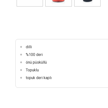
dilli
%100 deri
önü püsküllü
Topuklu
topuk deri kaplı