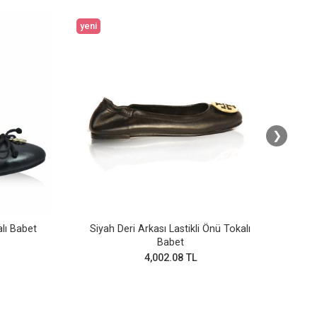
yeni
❯
lı Babet
Siyah Deri Arkası Lastikli Önü Tokalı
Do
Babet
4,002.08 TL