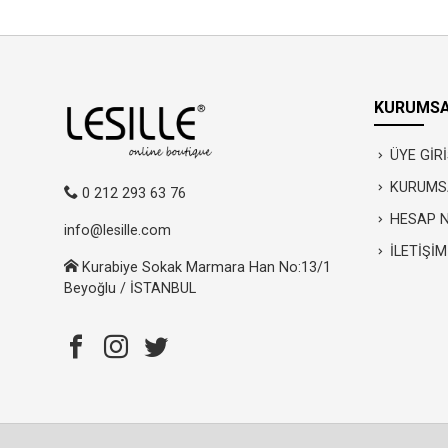
KURUMSA
ÜYE GİRİ
KURUMS
0 212 293 63 76
HESAP 
info@lesille.com
İLETİŞİM
Kurabiye Sokak Marmara Han No:13/1
Beyoğlu / İSTANBUL