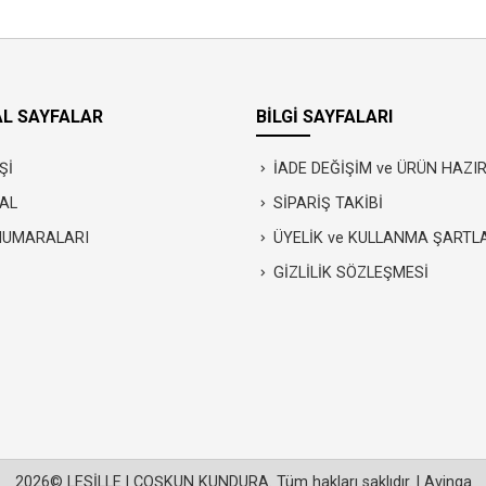
L SAYFALAR
BİLGİ SAYFALARI
Şİ
İADE DEĞİŞİM ve ÜRÜN HAZ
AL
SİPARİŞ TAKİBİ
NUMARALARI
ÜYELİK ve KULLANMA ŞARTL
GİZLİLİK SÖZLEŞMESİ
2026© LESİLLE | COŞKUN KUNDURA. Tüm hakları saklıdır. |
Avinga