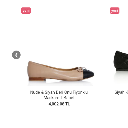
yeni
yeni
❮
lı
Nude & Siyah Deri Önü Fiyonklu
Siyah K
Maskaretli Babet
4,002.08 TL