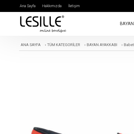
Ana Sayfa
Hakkımızda
İletişim
BAYAN
ANA SAYFA
›
TÜM KATEGORİLER
›
BAYAN AYAKKABI
›
Babet