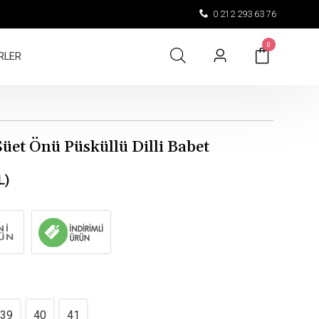
0 212 293 63 76
0
RLER
Süet Önü Püsküllü Dilli Babet
L)
39
40
41