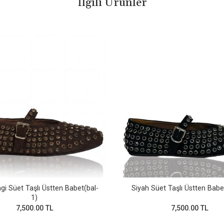
İlgili Ürünler
gi Süet Taşlı Üstten Babet(bal-
Siyah Süet Taşlı Üstten Babe
1)
7,500.00 TL
7,500.00 TL