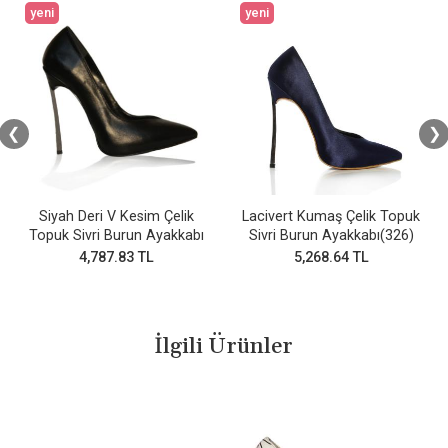
yeni
yeni
❮
❯
Siyah Deri V Kesim Çelik
Lacivert Kumaş Çelik Topuk
Topuk Sivri Burun Ayakkabı
Sivri Burun Ayakkabı(326)
4,787.83 TL
5,268.64 TL
İlgili Ürünler