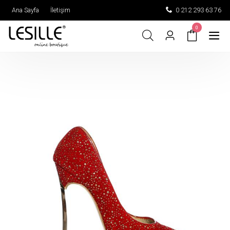
Ana Sayfa
İletişim
0 212 293 63 76
0