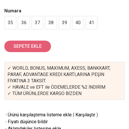
Numara
35
36
37
38
39
40
41
SEPETE EKLE
✓ WORLD, BONUS, MAXIMUM, AXESS, BANKKART,
PARAF, ADVANTAGE KREDİ KARTLARINA PEŞİN
FİYATINA 3 TAKSİT.
✓ HAVALE ve EFT ile ÖDEMELERDE %2 İNDİRİM
✓ TÜM ÜRÜNLERDE KARGO BİZDEN
·
Ürünü karşılaştırma listeme ekle
(
Karşılaştır
)
·
Fiyatı düşünce bildir
·
Aklımdakiler listesine ekle