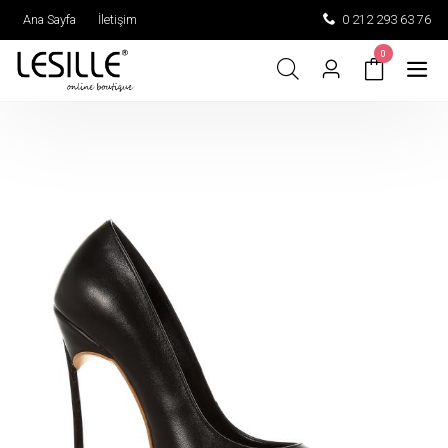
Ana Sayfa
İletişim
0 212 293 63 76
0