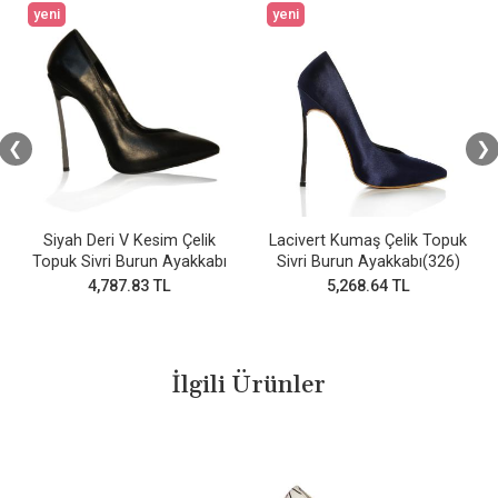
yeni
yeni
❮
❯
Siyah Deri V Kesim Çelik
Lacivert Kumaş Çelik Topuk
Topuk Sivri Burun Ayakkabı
Sivri Burun Ayakkabı(326)
4,787.83 TL
5,268.64 TL
İlgili Ürünler