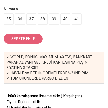
Numara
35
36
37
38
39
40
41
SEPETE EKLE
✓ WORLD, BONUS, MAXIMUM, AXESS, BANKKART,
PARAF, ADVANTAGE KREDİ KARTLARINA PEŞİN
FİYATINA 3 TAKSİT.
✓ HAVALE ve EFT ile ÖDEMELERDE %2 İNDİRİM
✓ TÜM ÜRÜNLERDE KARGO BİZDEN
·
Ürünü karşılaştırma listeme ekle
(
Karşılaştır
)
·
Fiyatı düşünce bildir
·
Aklımdakiler listesine ekle