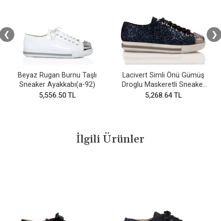
❮
❯
Beyaz Rugan Burnu Taşlı
Lacivert Simli Önü Gümüş
Sneaker Ayakkabı(a-92)
Droglu Maskeretli Sneaker
Ayakkabı
5,556.50 TL
5,268.64 TL
İlgili Ürünler