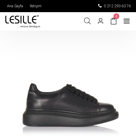
Ana Sayfa
İletişim
0 212 293 63 76
0