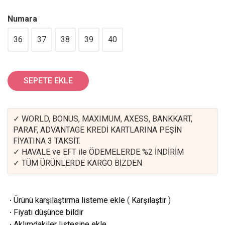
Numara
36
37
38
39
40
SEPETE EKLE
✓ WORLD, BONUS, MAXIMUM, AXESS, BANKKART,
PARAF, ADVANTAGE KREDİ KARTLARINA PEŞİN
FİYATINA 3 TAKSİT.
✓ HAVALE ve EFT ile ÖDEMELERDE %2 İNDİRİM
✓ TÜM ÜRÜNLERDE KARGO BİZDEN
·
Ürünü karşılaştırma listeme ekle
(
Karşılaştır
)
·
Fiyatı düşünce bildir
·
Aklımdakiler listesine ekle