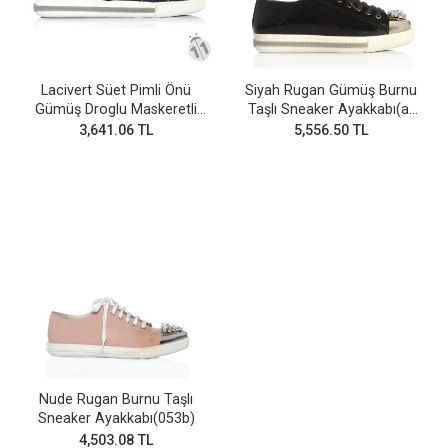
Lacivert Süet Pimli Önü
Siyah Rugan Gümüş Burnu
Gümüş Droglu Maskeretli
Taşlı Sneaker Ayakkabı(a-
Sneaker Ayakkabı
92)
3,641.06 TL
5,556.50 TL
Nude Rugan Burnu Taşlı
Sneaker Ayakkabı(053b)
4,503.08 TL