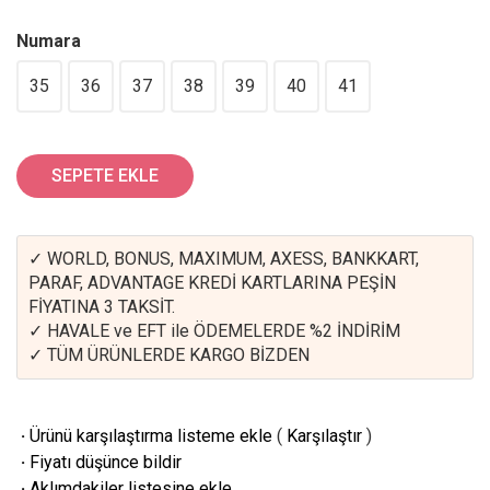
Numara
35
36
37
38
39
40
41
SEPETE EKLE
✓ WORLD, BONUS, MAXIMUM, AXESS, BANKKART,
PARAF, ADVANTAGE KREDİ KARTLARINA PEŞİN
FİYATINA 3 TAKSİT.
✓ HAVALE ve EFT ile ÖDEMELERDE %2 İNDİRİM
✓ TÜM ÜRÜNLERDE KARGO BİZDEN
·
Ürünü karşılaştırma listeme ekle
(
Karşılaştır
)
·
Fiyatı düşünce bildir
·
Aklımdakiler listesine ekle