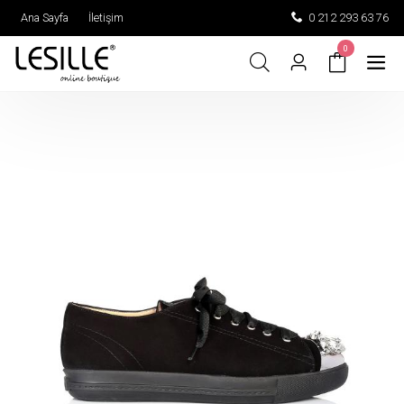
Ana Sayfa
İletişim
0 212 293 63 76
0