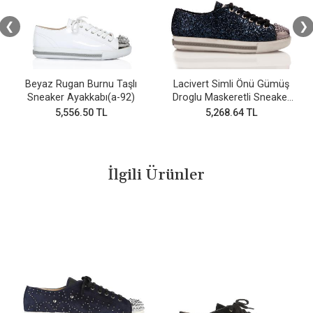
❮
❯
Beyaz Rugan Burnu Taşlı
Lacivert Simli Önü Gümüş
Sneaker Ayakkabı(a-92)
Droglu Maskeretli Sneaker
Ayakkabı
5,556.50 TL
5,268.64 TL
İlgili Ürünler