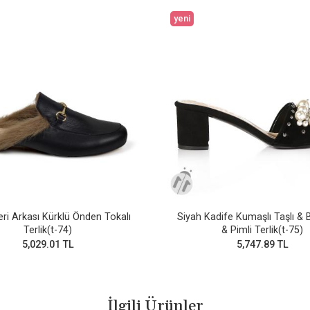
yeni
eri Arkası Kürklü Önden Tokalı
Siyah Kadife Kumaşlı Taşlı &
Terlik(t-74)
& Pimli Terlik(t-75)
5,029.01 TL
5,747.89 TL
İlgili Ürünler