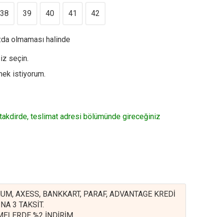
38
39
40
41
42
ızda olmaması halinde
iz seçin.
mek istiyorum.
 takdirde, teslimat adresi bölümünde gireceğiniz
UM, AXESS, BANKKART, PARAF, ADVANTAGE KREDİ
NA 3 TAKSİT.
EMELERDE %2 İNDİRİM