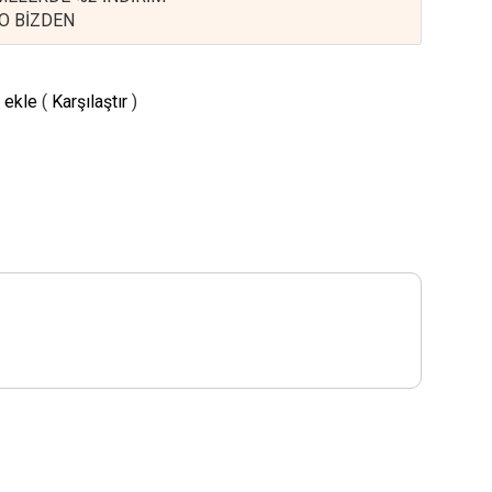
O BİZDEN
 ekle
(
Karşılaştır
)