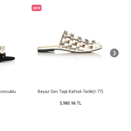
yeni
yeni
❯
 Boncuklu
Beyaz Deri Taşlı Kafesli Terlik(t-77)
5,985.96 TL