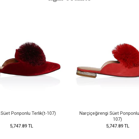
Süet Ponponlu Terlik(t-107)
Narçiçeğirengi Süet Ponponlu 
107)
5,747.89 TL
5,747.89 TL