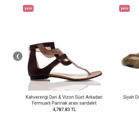
yeni
yeni
❮
Kahverengi Deri & Vizon Süet Arkadan
Siyah D
Fermuarlı Parmak arası sandalet
4,787.83 TL