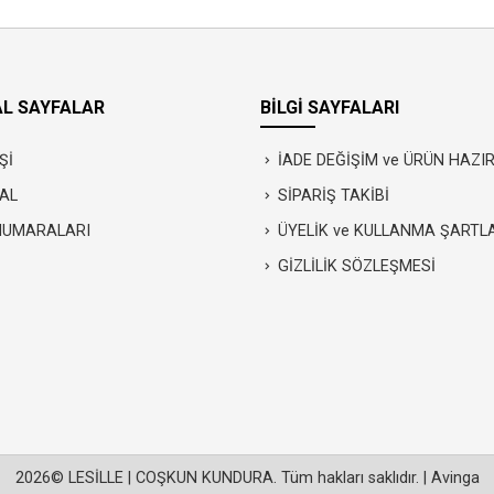
L SAYFALAR
BİLGİ SAYFALARI
Şİ
İADE DEĞİŞİM ve ÜRÜN HAZ
AL
SİPARİŞ TAKİBİ
NUMARALARI
ÜYELİK ve KULLANMA ŞARTL
GİZLİLİK SÖZLEŞMESİ
2026© LESİLLE | COŞKUN KUNDURA. Tüm hakları saklıdır. |
Avinga