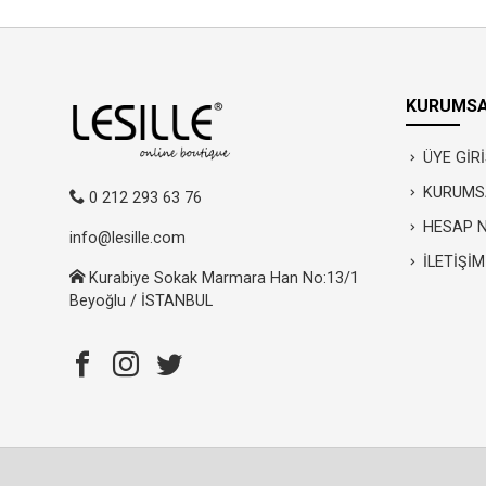
KURUMSA
ÜYE GİRİ
KURUMS
0 212 293 63 76
HESAP 
info@lesille.com
İLETİŞİM
Kurabiye Sokak Marmara Han No:13/1
Beyoğlu / İSTANBUL