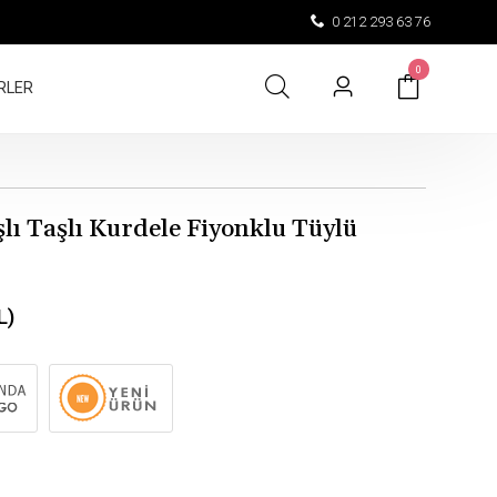
0 212 293 63 76
0
RLER
lı Taşlı Kurdele Fiyonklu Tüylü
L)