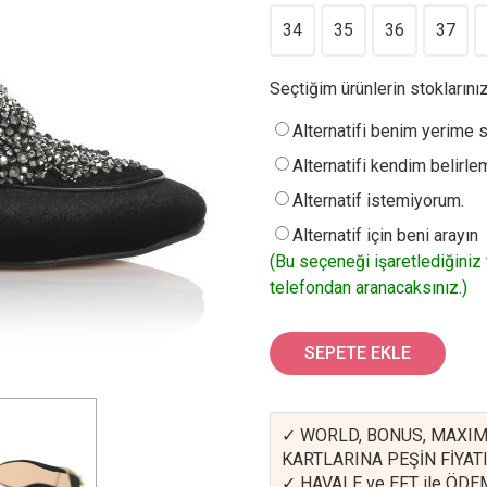
34
35
36
37
Seçtiğim ürünlerin stokların
Alternatifi benim yerime s
Alternatifi kendim belirle
Alternatif istemiyorum.
Alternatif için beni arayın
(Bu seçeneği işaretlediğiniz
telefondan aranacaksınız.)
SEPETE EKLE
✓ WORLD, BONUS, MAXIM
KARTLARINA PEŞİN FİYATI
✓ HAVALE ve EFT ile ÖD