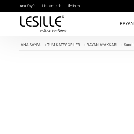
Ana Sayfa
Hakkımızda
İletişim
BAYAN
ANA SAYFA
›
TÜM KATEGORİLER
›
BAYAN AYAKKABI
›
Sandal