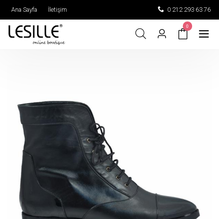
Ana Sayfa
İletişim
0 212 293 63 76
0