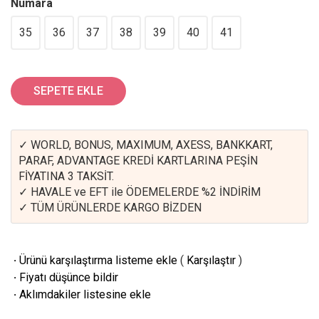
Numara
35
36
37
38
39
40
41
SEPETE EKLE
✓ WORLD, BONUS, MAXIMUM, AXESS, BANKKART,
PARAF, ADVANTAGE KREDİ KARTLARINA PEŞİN
FİYATINA 3 TAKSİT.
✓ HAVALE ve EFT ile ÖDEMELERDE %2 İNDİRİM
✓ TÜM ÜRÜNLERDE KARGO BİZDEN
·
Ürünü karşılaştırma listeme ekle
(
Karşılaştır
)
·
Fiyatı düşünce bildir
·
Aklımdakiler listesine ekle