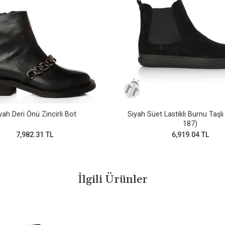
yah Deri Önü Zincirli Bot
Siyah Süet Lastikli Burnu Taşlı
187)
7,982.31 TL
6,919.04 TL
İlgili Ürünler