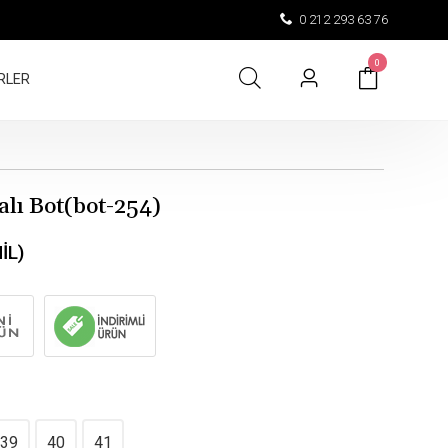
0 212 293 63 76
0
RLER
alı Bot(bot-254)
İL)
39
40
41