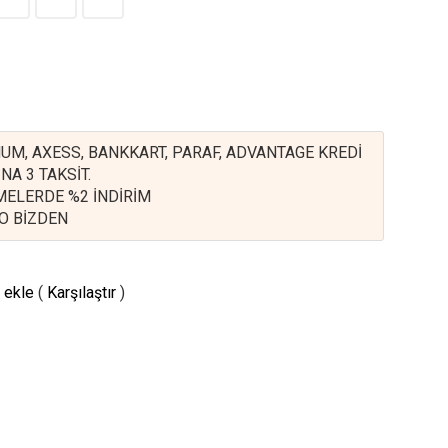
UM, AXESS, BANKKART, PARAF, ADVANTAGE KREDİ
NA 3 TAKSİT.
EMELERDE %2 İNDİRİM
O BİZDEN
 ekle
(
Karşılaştır
)