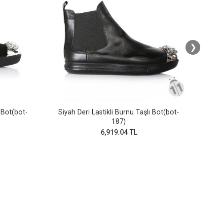
❯
 Bot(bot-
Siyah Deri Lastikli Burnu Taşlı Bot(bot-
Siy
187)
6,919.04 TL