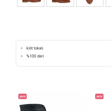
kilit tokalı
%100 deri
yeni
yeni