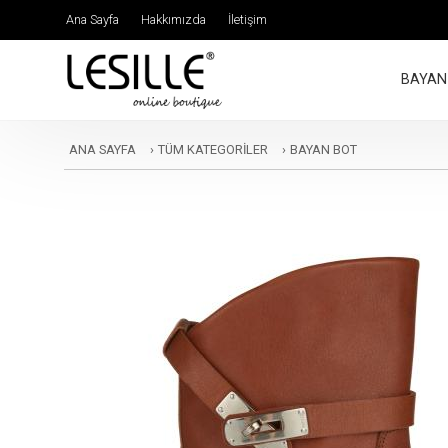
Ana Sayfa
Hakkımızda
İletişim
BAYAN
ANA SAYFA
›
TÜM KATEGORİLER
›
BAYAN BOT