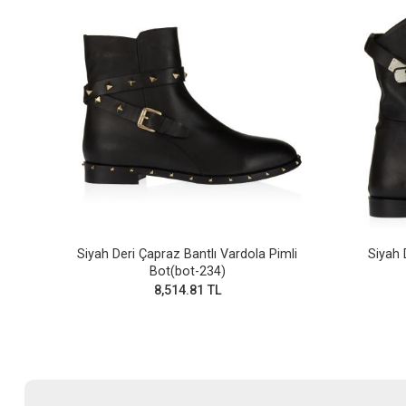
Siyah Deri Çapraz Bantlı Vardola Pimli
Siyah 
Bot(bot-234)
8,514.81 TL