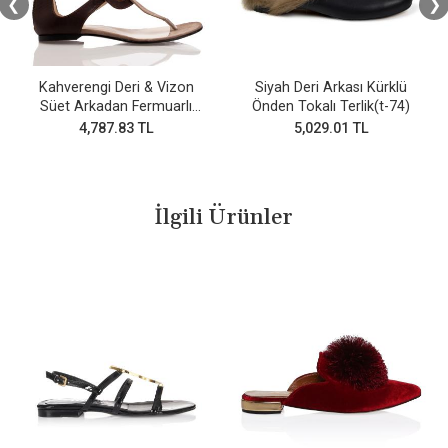
❮
❯
Kahverengi Deri & Vizon
Siyah Deri Arkası Kürklü
Süet Arkadan Fermuarlı
Önden Tokalı Terlik(t-74)
Parmak arası sandalet
4,787.83 TL
5,029.01 TL
İlgili Ürünler