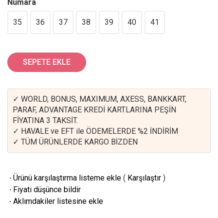
Numara
35
36
37
38
39
40
41
SEPETE EKLE
✓ WORLD, BONUS, MAXIMUM, AXESS, BANKKART,
PARAF, ADVANTAGE KREDİ KARTLARINA PEŞİN
FİYATINA 3 TAKSİT.
✓ HAVALE ve EFT ile ÖDEMELERDE %2 İNDİRİM
✓ TÜM ÜRÜNLERDE KARGO BİZDEN
·
Ürünü karşılaştırma listeme ekle
(
Karşılaştır
)
·
Fiyatı düşünce bildir
·
Aklımdakiler listesine ekle