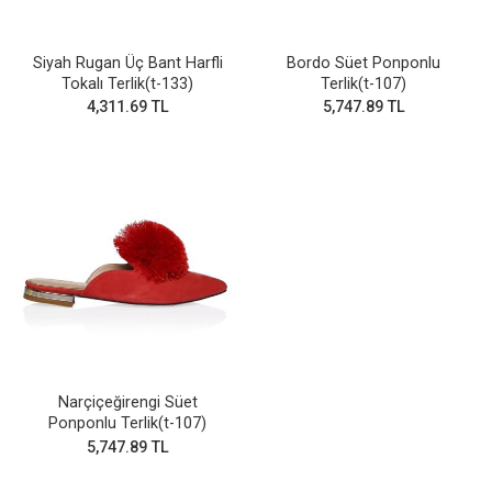
Siyah Rugan Üç Bant Harfli
Bordo Süet Ponponlu
Tokalı Terlik(t-133)
Terlik(t-107)
4,311.69 TL
5,747.89 TL
Narçiçeğirengi Süet
Ponponlu Terlik(t-107)
5,747.89 TL