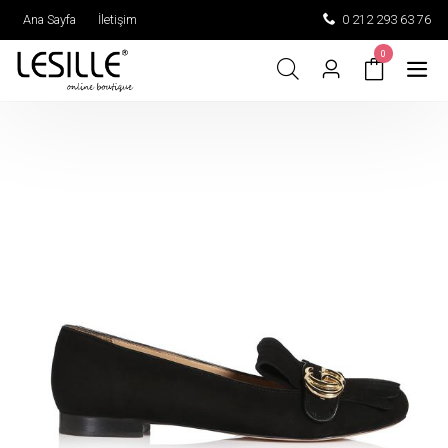
Ana Sayfa
İletişim
0 212 293 63 76
0