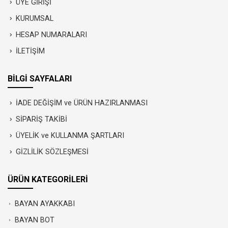
ÜYE GİRİŞİ
KURUMSAL
HESAP NUMARALARI
İLETİŞİM
BİLGİ SAYFALARI
İADE DEĞİŞİM ve ÜRÜN HAZIRLANMASI
SİPARİŞ TAKİBİ
ÜYELİK ve KULLANMA ŞARTLARI
GİZLİLİK SÖZLEŞMESİ
ÜRÜN KATEGORİLERİ
BAYAN AYAKKABI
BAYAN BOT