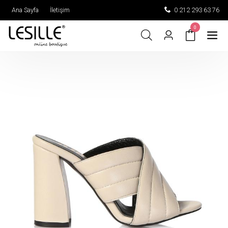
Ana Sayfa
İletişim
0 212 293 63 76
0