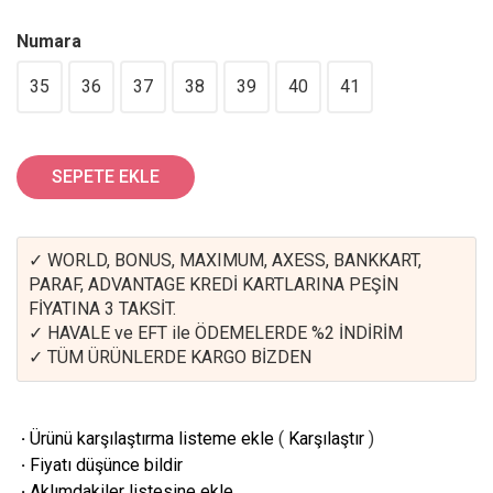
Numara
35
36
37
38
39
40
41
SEPETE EKLE
✓ WORLD, BONUS, MAXIMUM, AXESS, BANKKART,
PARAF, ADVANTAGE KREDİ KARTLARINA PEŞİN
FİYATINA 3 TAKSİT.
✓ HAVALE ve EFT ile ÖDEMELERDE %2 İNDİRİM
✓ TÜM ÜRÜNLERDE KARGO BİZDEN
·
Ürünü karşılaştırma listeme ekle
(
Karşılaştır
)
·
Fiyatı düşünce bildir
·
Aklımdakiler listesine ekle