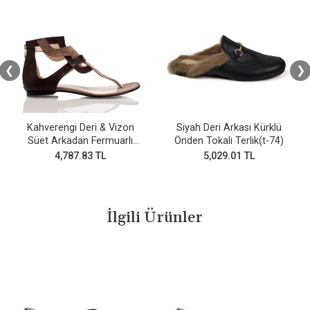
❮
❯
Kahverengi Deri & Vizon
Siyah Deri Arkası Kürklü
Süet Arkadan Fermuarlı
Önden Tokalı Terlik(t-74)
Parmak arası sandalet
4,787.83 TL
5,029.01 TL
İlgili Ürünler