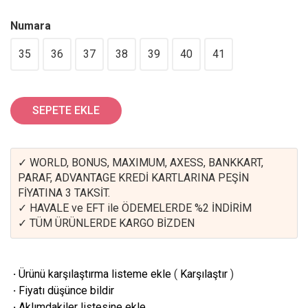
Numara
35
36
37
38
39
40
41
SEPETE EKLE
✓ WORLD, BONUS, MAXIMUM, AXESS, BANKKART,
PARAF, ADVANTAGE KREDİ KARTLARINA PEŞİN
FİYATINA 3 TAKSİT.
✓ HAVALE ve EFT ile ÖDEMELERDE %2 İNDİRİM
✓ TÜM ÜRÜNLERDE KARGO BİZDEN
·
Ürünü karşılaştırma listeme ekle
(
Karşılaştır
)
·
Fiyatı düşünce bildir
·
Aklımdakiler listesine ekle