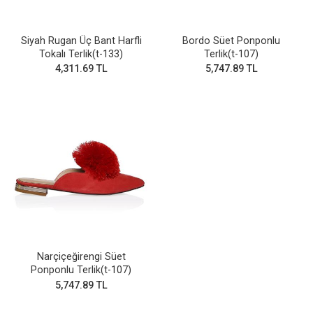
Siyah Rugan Üç Bant Harfli
Bordo Süet Ponponlu
Tokalı Terlik(t-133)
Terlik(t-107)
4,311.69 TL
5,747.89 TL
Narçiçeğirengi Süet
Ponponlu Terlik(t-107)
5,747.89 TL