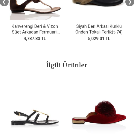
❮
❯
Kahverengi Deri & Vizon
Siyah Deri Arkası Kürklü
Süet Arkadan Fermuarlı
Önden Tokalı Terlik(t-74)
Parmak arası sandalet
4,787.83 TL
5,029.01 TL
İlgili Ürünler