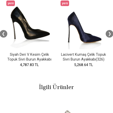
yeni
yeni
❮
❯
Siyah Deri V Kesim Çelik
Lacivert Kumaş Çelik Topuk
Topuk Sivri Burun Ayakkabı
Sivri Burun Ayakkabı(326)
4,787.83 TL
5,268.64 TL
İlgili Ürünler