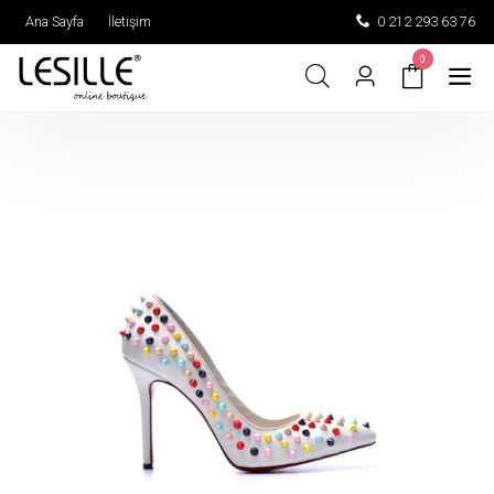
Ana Sayfa
İletişim
0 212 293 63 76
0