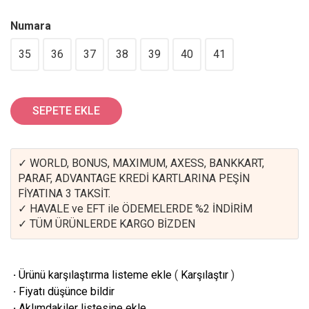
Numara
35
36
37
38
39
40
41
SEPETE EKLE
✓ WORLD, BONUS, MAXIMUM, AXESS, BANKKART,
PARAF, ADVANTAGE KREDİ KARTLARINA PEŞİN
FİYATINA 3 TAKSİT.
✓ HAVALE ve EFT ile ÖDEMELERDE %2 İNDİRİM
✓ TÜM ÜRÜNLERDE KARGO BİZDEN
·
Ürünü karşılaştırma listeme ekle
(
Karşılaştır
)
·
Fiyatı düşünce bildir
·
Aklımdakiler listesine ekle