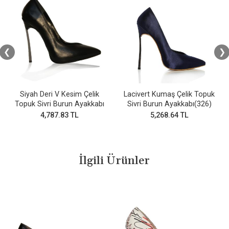
❮
❯
Siyah Deri V Kesim Çelik
Lacivert Kumaş Çelik Topuk
Topuk Sivri Burun Ayakkabı
Sivri Burun Ayakkabı(326)
4,787.83 TL
5,268.64 TL
İlgili Ürünler