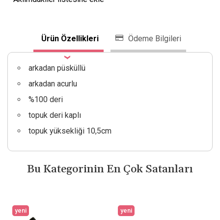
Ürün Özellikleri
Ödeme Bilgileri
arkadan püsküllü
arkadan acurlu
%100 deri
topuk deri kaplı
topuk yüksekliği 10,5cm
Bu Kategorinin En Çok Satanları
yeni
yeni