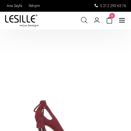
Ana Sayfa
İletişim
0 212 293 63 76
0