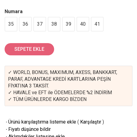
Numara
35
36
37
38
39
40
41
SEPETE EKLE
✓ WORLD, BONUS, MAXIMUM, AXESS, BANKKART,
PARAF, ADVANTAGE KREDİ KARTLARINA PEŞİN
FİYATINA 3 TAKSİT.
✓ HAVALE ve EFT ile ÖDEMELERDE %2 İNDİRİM
✓ TÜM ÜRÜNLERDE KARGO BİZDEN
·
Ürünü karşılaştırma listeme ekle
(
Karşılaştır
)
·
Fiyatı düşünce bildir
·
Aklımdakiler listesine ekle