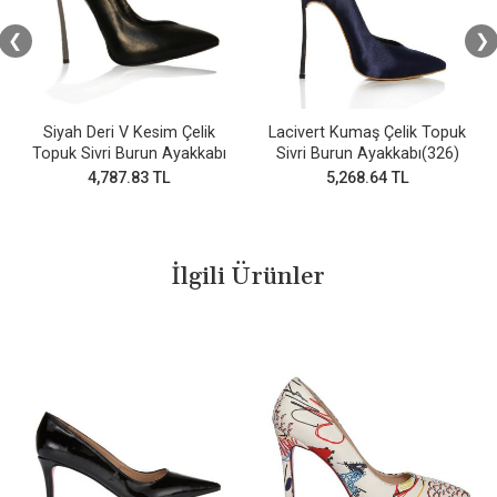
❮
❯
Siyah Deri V Kesim Çelik
Lacivert Kumaş Çelik Topuk
Topuk Sivri Burun Ayakkabı
Sivri Burun Ayakkabı(326)
4,787.83 TL
5,268.64 TL
İlgili Ürünler