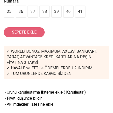
Numara
35
36
37
38
39
40
41
SEPETE EKLE
✓ WORLD, BONUS, MAXIMUM, AXESS, BANKKART,
PARAF, ADVANTAGE KREDİ KARTLARINA PEŞİN
FİYATINA 3 TAKSİT.
✓ HAVALE ve EFT ile ÖDEMELERDE %2 İNDİRİM
✓ TÜM ÜRÜNLERDE KARGO BİZDEN
·
Ürünü karşılaştırma listeme ekle
(
Karşılaştır
)
·
Fiyatı düşünce bildir
·
Aklımdakiler listesine ekle