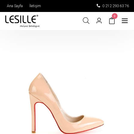
Ana Sayfa
İletişim
0 212 293 63 76
0