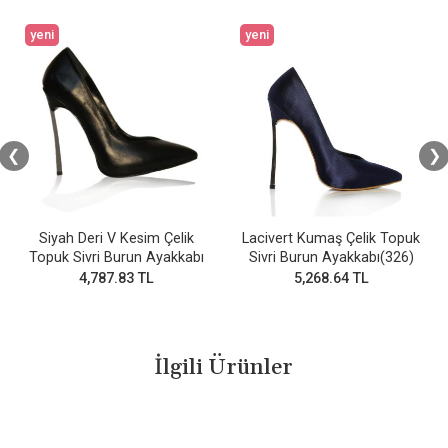
yeni
yeni
❮
❯
Siyah Deri V Kesim Çelik
Lacivert Kumaş Çelik Topuk
Topuk Sivri Burun Ayakkabı
Sivri Burun Ayakkabı(326)
4,787.83 TL
5,268.64 TL
İlgili Ürünler