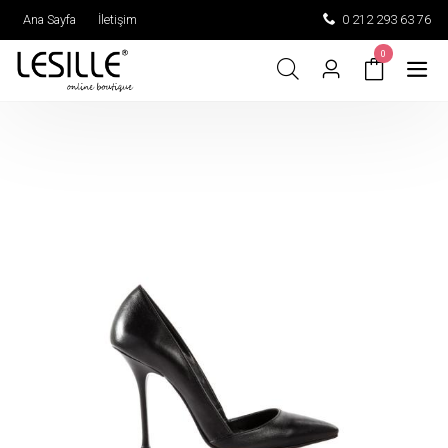
Ana Sayfa
İletişim
0 212 293 63 76
0